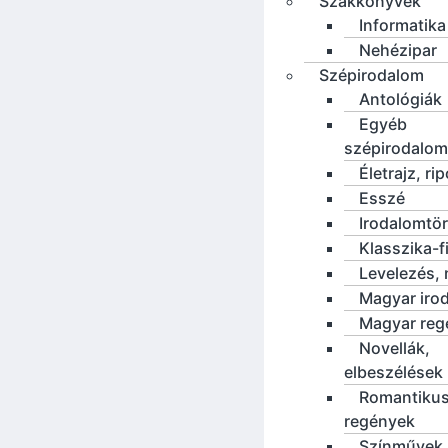
Szakkönyvek
Informatika
Nehézipar
Szépirodalom
Antológiák
Egyéb
szépirodalom
Életrajz, rip
Esszé
Irodalomtö
Klasszika-f
Levelezés, 
Magyar iro
Magyar reg
Novellák,
elbeszélések
Romantiku
regények
Színművek