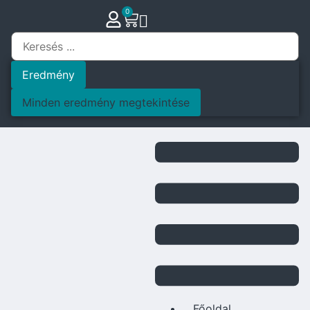
0
Eredmény
Minden eredmény megtekintése
Főoldal