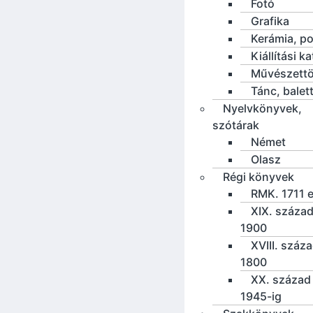
Fotó
Grafika
Kerámia, po
Kiállítási k
Művészettö
Tánc, balet
Nyelvkönyvek,
szótárak
Német
Olasz
Régi könyvek
RMK. 1711 e
XIX. század
1900
XVIII. száz
1800
XX. század 
1945-ig