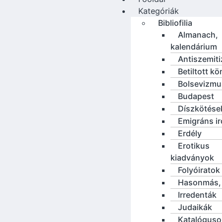
Kategóriák
Bibliofilia
Almanach,
kalendárium
Antiszemit
Betiltott k
Bolsevizmu
Budapest
Díszkötése
Emigráns i
Erdély
Erotikus
kiadványok
Folyóiratok
Hasonmás, 
Irredenták
Judaikák
Katalóguso