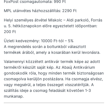
FoxPost csomagautomata: 990 Ft
MPL utánvétes házhozszállítás: 2290 Ft
Helyi személyes átvétel Miskolc – Aldi parkoló, Forrás
u. 5. hétköznapokon előre egyeztetett időpontban:
200 Ft
Üzleti kedvezmény: 10000 Ft-tól – 5%
A megrendelés során a boltunkból választott
termékek árából, amely a kosarában kerül levonásra.
Valamennyi közzétett antikvár termék képe az adott
termékről készült saját kép. Az Abaúj Antikvárium
gondoskodik róla, hogy minden termék biztonságosan
csomagolva kerüljön postázásra. Ha csomagja elvész,
vagy megsérül, a teljes összeget visszatérítjük. A
szállítás ideje a csomag feladását követően 1-3
munkanap.