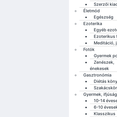
Szerzői ki
Életmód
Egészség
Ezoterika
Egyéb ezot
Ezoterikus f
Meditáció, 
Fotók
Gyermek po
Zenészek,
énekesek
Gasztronómia
Diétás kön
Szakácskö
Gyermek, ifjúság
10-14 éves
6-10 évese
Klasszikus