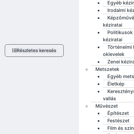
Egyéb kézi
Irodalmi ké
Képzőművé
kéziratai
Politikusok
kéziratai
Történelmi 
Részletes keresés
oklevelek
Zenei kézir
Metszetek
Egyéb mets
Életkép
Keresztény
vallás
Művészet
Építészet
Festészet
Film és szí