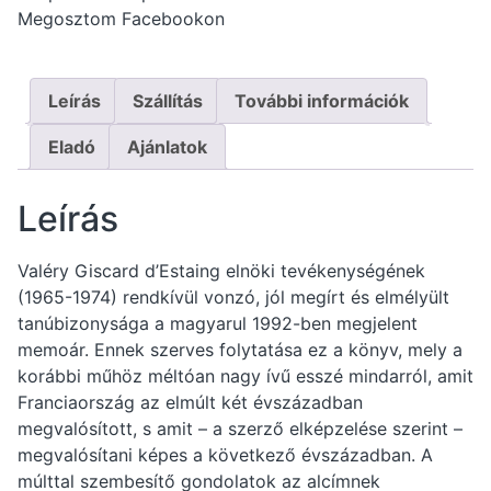
Megosztom Facebookon
Leírás
Szállítás
További információk
Eladó
Ajánlatok
Leírás
Valéry Giscard d’Estaing elnöki tevékenységének
(1965-1974) rendkívül vonzó, jól megírt és elmélyült
tanúbizonysága a magyarul 1992-ben megjelent
memoár. Ennek szerves folytatása ez a könyv, mely a
korábbi műhöz méltóan nagy ívű esszé mindarról, amit
Franciaország az elmúlt két évszázadban
megvalósított, s amit – a szerző elképzelése szerint –
megvalósítani képes a következő évszázadban. A
múlttal szembesítő gondolatok az alcímnek