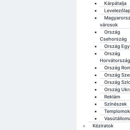
Kárpátalja
Levelezőla
Magyarorsz
városok
Ország
Csehország
Ország Eg
Ország
Horvátorszá
Ország Ro
Ország Sze
Ország Szl
Ország Ukr
Reklám
Színészek
Templomok
Vasútállom
Kéziratok