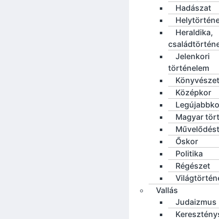
Hadászat
Helytörténe
Heraldika,
családtörtén
Jelenkori
történelem
Könyvésze
Középkor
Legújabbko
Magyar tör
Művelődést
Őskor
Politika
Régészet
Világtörté
Vallás
Judaizmus
Keresztény