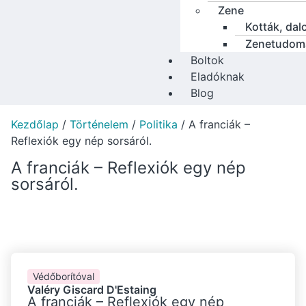
Zene
Kották, dal
Zenetudom
Boltok
Eladóknak
Blog
Kezdőlap
/
Történelem
/
Politika
/ A franciák –
Reflexiók egy nép sorsáról.
A franciák – Reflexiók egy nép
sorsáról.
Védőborítóval
Valéry Giscard D'Estaing
A franciák – Reflexiók egy nép