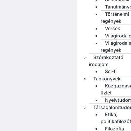
Tanulmány
Történelmi
regények
Versek
Világirodal
Világirodal
regények
Szórakoztató
irodalom
Sci-fi
Tankönyvek
Közgazdas
üzlet
Nyelvtudo
Társadalomtud
Etika,
politikafilozó
Filozófia