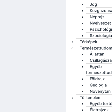
Jog
Közgazdas
Néprajz
Nyelvészet
Pszichológ
Szociológia
Térképek
Természettudo
Állattan
Csillagásza
Egyéb
természettu
Földrajz
Geológia
Növénytan
Történelem
Egyéb tört
Életrajzok