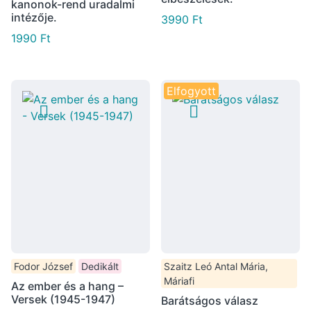
kanonok-rend uradalmi
intézője.
3990
Ft
1990
Ft
Elfogyott
Fodor József
Dedikált
Szaitz Leó Antal Mária,
Máriafi
Az ember és a hang –
Versek (1945-1947)
Barátságos válasz