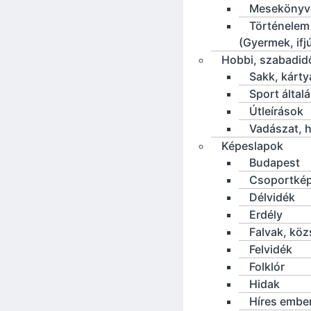
Mesekönyv
Történelem
(Gyermek, ifj
Hobbi, szabadid
Sakk, kárty
Sport által
Útleírások
Vadászat, h
Képeslapok
Budapest
Csoportké
Délvidék
Erdély
Falvak, kö
Felvidék
Folklór
Hidak
Híres embe