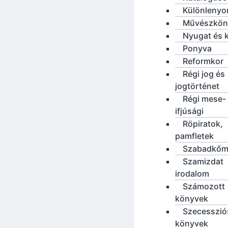
Különleny
Művészkön
Nyugat és 
Ponyva
Reformkor
Régi jog és
jogtörténet
Régi mese-
ifjúsági
Röpiratok,
pamfletek
Szabadkőm
Szamizdat
irodalom
Számozott
könyvek
Szecesszió
könyvek