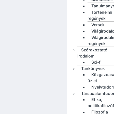
Tanulmány
Történelmi
regények
Versek
Világirodal
Világirodal
regények
Szórakoztató
irodalom
Sci-fi
Tankönyvek
Közgazdas
üzlet
Nyelvtudo
Társadalomtud
Etika,
politikafilozó
Filozófia