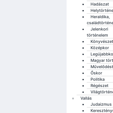
Hadászat
Helytörténe
Heraldika,
családtörtén
Jelenkori
történelem
Könyvésze
Középkor
Legújabbko
Magyar tör
Művelődést
Őskor
Politika
Régészet
Világtörté
Vallás
Judaizmus
Keresztény