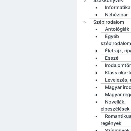
Szakkönyvek
Informatika
Nehézipar
Szépirodalom
Antológiák
Egyéb
szépirodalom
Életrajz, rip
Esszé
Irodalomtö
Klasszika-f
Levelezés, 
Magyar iro
Magyar reg
Novellák,
elbeszélések
Romantiku
regények
Színművek