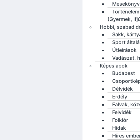
Mesekönyv
Történelem
(Gyermek, ifj
Hobbi, szabadid
Sakk, kárty
Sport által
Útleírások
Vadászat, h
Képeslapok
Budapest
Csoportké
Délvidék
Erdély
Falvak, kö
Felvidék
Folklór
Hidak
Híres embe