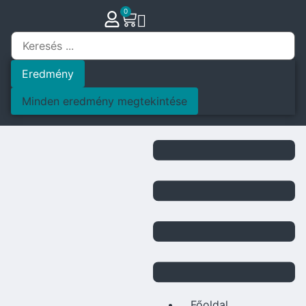
0
Eredmény
Minden eredmény megtekintése
Főoldal