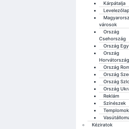
Kárpátalja
Levelezőla
Magyarorsz
városok
Ország
Csehország
Ország Eg
Ország
Horvátorszá
Ország Ro
Ország Sze
Ország Szl
Ország Ukr
Reklám
Színészek
Templomok
Vasútállom
Kéziratok