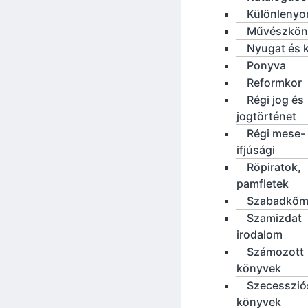
Különleny
Művészkön
Nyugat és 
Ponyva
Reformkor
Régi jog és
jogtörténet
Régi mese-
ifjúsági
Röpiratok,
pamfletek
Szabadkőm
Szamizdat
irodalom
Számozott
könyvek
Szecesszió
könyvek