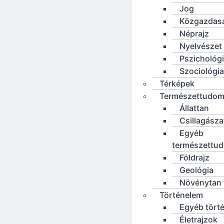
Jog
Közgazdas
Néprajz
Nyelvészet
Pszichológ
Szociológia
Térképek
Természettudo
Állattan
Csillagásza
Egyéb
természettu
Földrajz
Geológia
Növénytan
Történelem
Egyéb tört
Életrajzok