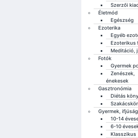
Szerzői ki
Életmód
Egészség
Ezoterika
Egyéb ezot
Ezoterikus f
Meditáció, 
Fotók
Gyermek po
Zenészek,
énekesek
Gasztronómia
Diétás kön
Szakácskö
Gyermek, ifjúság
10-14 éves
6-10 évese
Klasszikus