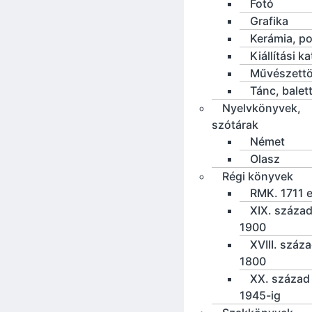
Fotó
Grafika
Kerámia, po
Kiállítási k
Művészettö
Tánc, balet
Nyelvkönyvek,
szótárak
Német
Olasz
Régi könyvek
RMK. 1711 e
XIX. század
1900
XVIII. száz
1800
XX. század 
1945-ig