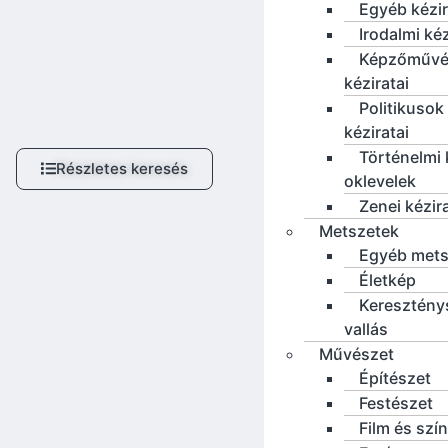
Egyéb kézi
Irodalmi ké
Képzőművé
kéziratai
Politikusok
kéziratai
Történelmi 
Részletes keresés
oklevelek
Zenei kézir
Metszetek
Egyéb mets
Életkép
Keresztény
vallás
Művészet
Építészet
Festészet
Film és szí