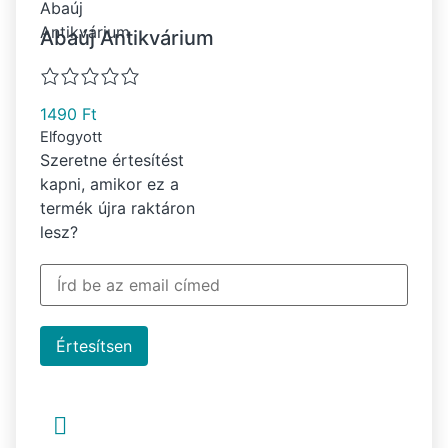
Abaúj Antikvárium
1490
Ft
Elfogyott
Szeretne értesítést
kapni, amikor ez a
termék újra raktáron
lesz?
Értesítsen