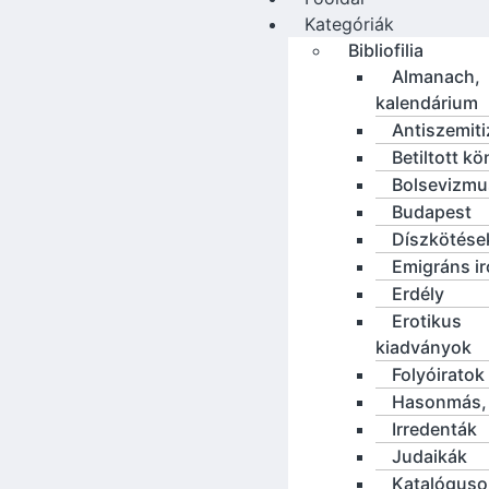
Kategóriák
Bibliofilia
Almanach,
kalendárium
Antiszemit
Betiltott k
Bolsevizmu
Budapest
Díszkötése
Emigráns i
Erdély
Erotikus
kiadványok
Folyóiratok
Hasonmás, 
Irredenták
Judaikák
Katalóguso