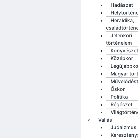
Hadászat
Helytörténe
Heraldika,
családtörtén
Jelenkori
történelem
Könyvésze
Középkor
Legújabbko
Magyar tör
Művelődést
Őskor
Politika
Régészet
Világtörté
Vallás
Judaizmus
Keresztény