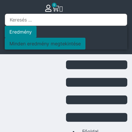
0
Eredmény
Minden eredmény megtekintése
Főoldal