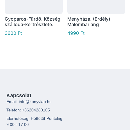
Gyopáros-Fürdő. Községi
Menyháza. (Erdély)
szálloda-kertrészlete.
Malombarlang
3600
Ft
4990
Ft
Kapcsolat
Email: info@konyvlap.hu
Telefon: +36204289105
Elérhetőség: Hétfőtől-Péntekig
9:00 - 17:00