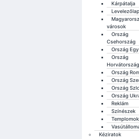
Kárpátalja
Levelezőla
Magyarorsz
városok
Ország
Csehország
Ország Eg
Ország
Horvátorszá
Ország Ro
Ország Sze
Ország Szl
Ország Ukr
Reklám
Színészek
Templomok
Vasútállom
Kéziratok