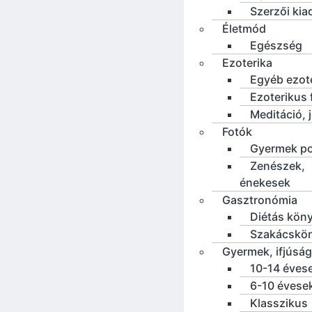
Szerzői ki
Életmód
Egészség
Ezoterika
Egyéb ezot
Ezoterikus f
Meditáció, 
Fotók
Gyermek po
Zenészek,
énekesek
Gasztronómia
Diétás kön
Szakácskö
Gyermek, ifjúság
10-14 éves
6-10 évese
Klasszikus