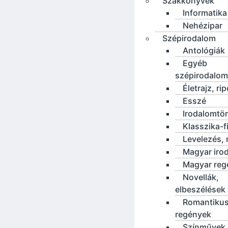
Szakkönyvek
Informatika
Nehézipar
Szépirodalom
Antológiák
Egyéb
szépirodalom
Életrajz, rip
Esszé
Irodalomtö
Klasszika-f
Levelezés, 
Magyar iro
Magyar reg
Novellák,
elbeszélések
Romantiku
regények
Színművek