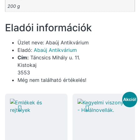
200 g
Eladói információk
Üzlet neve:
Abaúj Antikvárium
Eladó:
Abaúj Antikvárium
Cím:
Táncsics Mihály u. 11.
Kistokaj
3553
Még nem található értékelés!
Akció!