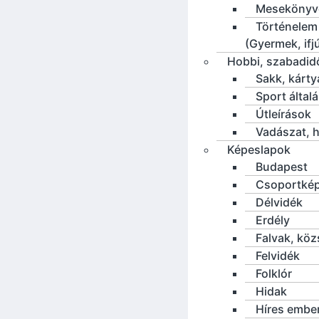
Mesekönyv
Történelem
(Gyermek, ifj
Hobbi, szabadid
Sakk, kárty
Sport által
Útleírások
Vadászat, h
Képeslapok
Budapest
Csoportké
Délvidék
Erdély
Falvak, kö
Felvidék
Folklór
Hidak
Híres embe