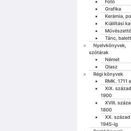
Fotó
Grafika
Kerámia, po
Kiállítási k
Művészettö
Tánc, balet
Nyelvkönyvek,
szótárak
Német
Olasz
Régi könyvek
RMK. 1711 e
XIX. század
1900
XVIII. száz
1800
XX. század 
1945-ig