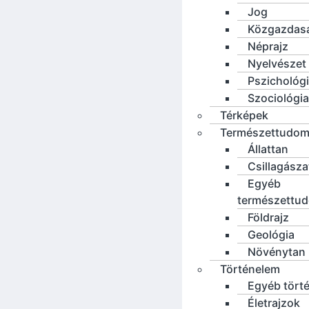
Jog
Közgazdas
Néprajz
Nyelvészet
Pszichológ
Szociológia
Térképek
Természettudo
Állattan
Csillagásza
Egyéb
természettu
Földrajz
Geológia
Növénytan
Történelem
Egyéb tört
Életrajzok