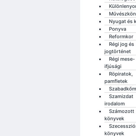
Különleny
Művészkön
Nyugat és 
Ponyva
Reformkor
Régi jog és
jogtörténet
Régi mese-
ifjúsági
Röpiratok,
pamfletek
Szabadkőm
Szamizdat
irodalom
Számozott
könyvek
Szecesszió
könyvek