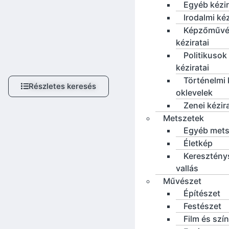
Egyéb kézi
Irodalmi ké
Képzőművé
kéziratai
Politikusok
kéziratai
Történelmi 
Részletes keresés
oklevelek
Zenei kézir
Metszetek
Egyéb mets
Életkép
Keresztény
vallás
Művészet
Építészet
Festészet
Film és szí