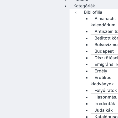
Kategóriák
Bibliofilia
Almanach,
kalendárium
Antiszemit
Betiltott k
Bolsevizmu
Budapest
Díszkötése
Emigráns i
Erdély
Erotikus
kiadványok
Folyóiratok
Hasonmás, 
Irredenták
Judaikák
Katalóguso