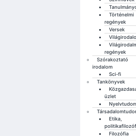
Tanulmány
Történelmi
regények
Versek
Világirodal
Világirodal
regények
Szórakoztató
irodalom
Sci-fi
Tankönyvek
Közgazdas
üzlet
Nyelvtudo
Társadalomtud
Etika,
politikafilozó
Filozófia