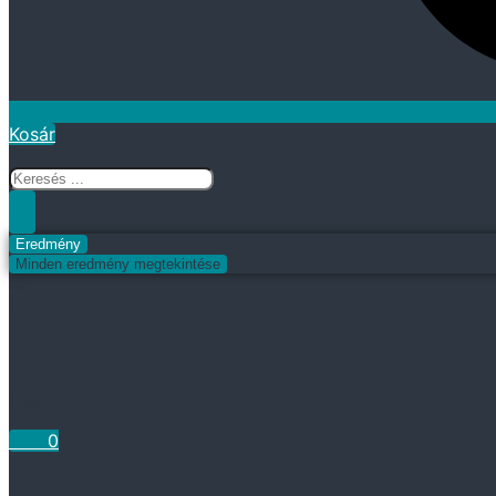
Kosár
Search
...
Eredmény
Minden eredmény megtekintése
Fiókom
Kosár
0
Ft
0