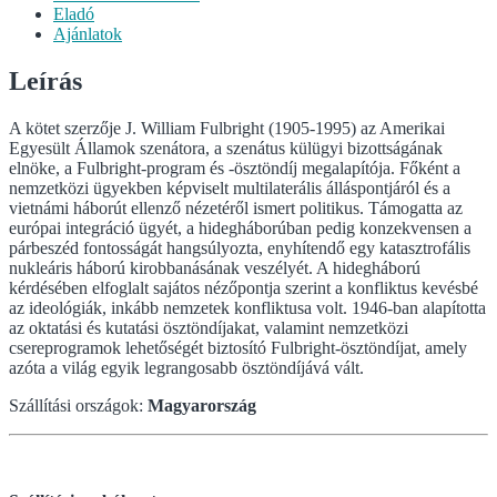
Eladó
Ajánlatok
Leírás
A kötet szerzője J. William Fulbright (1905-1995) az Amerikai
Egyesült Államok szenátora, a szenátus külügyi bizottságának
elnöke, a Fulbright-program és -ösztöndíj megalapítója. Főként a
nemzetközi ügyekben képviselt multilaterális álláspontjáról és a
vietnámi háborút ellenző nézetéről ismert politikus. Támogatta az
európai integráció ügyét, a hidegháborúban pedig konzekvensen a
párbeszéd fontosságát hangsúlyozta, enyhítendő egy katasztrofális
nukleáris háború kirobbanásának veszélyét. A hidegháború
kérdésében elfoglalt sajátos nézőpontja szerint a konfliktus kevésbé
az ideológiák, inkább nemzetek konfliktusa volt. 1946-ban alapította
az oktatási és kutatási ösztöndíjakat, valamint nemzetközi
csereprogramok lehetőségét biztosító Fulbright-ösztöndíjat, amely
azóta a világ egyik legrangosabb ösztöndíjává vált.
Szállítási országok:
Magyarország