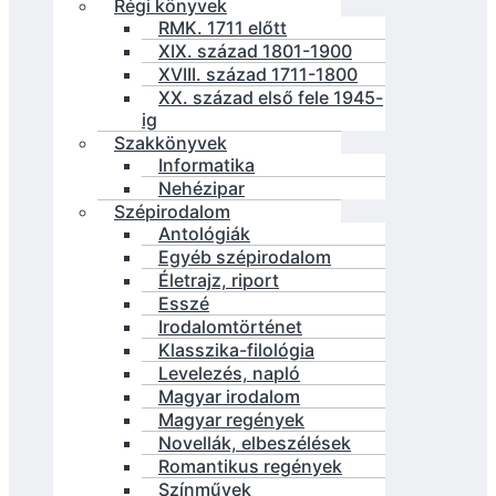
Régi könyvek
RMK. 1711 előtt
XIX. század 1801-1900
XVIII. század 1711-1800
XX. század első fele 1945-
ig
Szakkönyvek
Informatika
Nehézipar
Szépirodalom
Antológiák
Egyéb szépirodalom
Életrajz, riport
Esszé
Irodalomtörténet
Klasszika-filológia
Levelezés, napló
Magyar irodalom
Magyar regények
Novellák, elbeszélések
Romantikus regények
Színművek