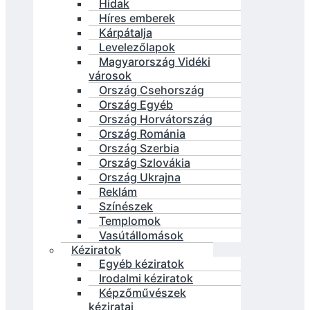
Hidak
Híres emberek
Kárpátalja
Levelezőlapok
Magyarország Vidéki
városok
Ország Csehország
Ország Egyéb
Ország Horvátország
Ország Románia
Ország Szerbia
Ország Szlovákia
Ország Ukrajna
Reklám
Színészek
Templomok
Vasútállomások
Kéziratok
Egyéb kéziratok
Irodalmi kéziratok
Képzőművészek
kéziratai