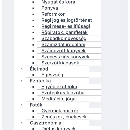
Nyugat és kora
Ponyva
Reformkor
Régi jog és jogtörténet
Régi mese- és ifjúsági
Röpiratok, pamfletek
Szabadkőművesség
Szamizdat irodalom
Számozott könyvek
Szecessziós könyvek
Szerzői kiadások
Életmód
Egészség
Ezoterika
Egyéb ezoterika
Ezoterikus filozófia
Meditáció, jóga
Fotók
Gyermek portrék
Zenészek, énekesek
Gasztronómia
Diétás könyvek