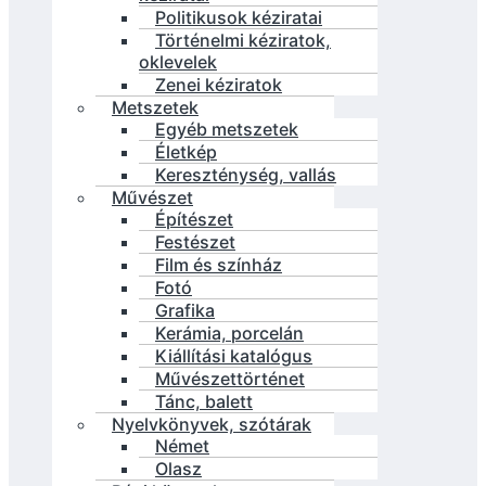
Politikusok kéziratai
Történelmi kéziratok,
oklevelek
Zenei kéziratok
Metszetek
Egyéb metszetek
Életkép
Kereszténység, vallás
Művészet
Építészet
Festészet
Film és színház
Fotó
Grafika
Kerámia, porcelán
Kiállítási katalógus
Művészettörténet
Tánc, balett
Nyelvkönyvek, szótárak
Német
Olasz