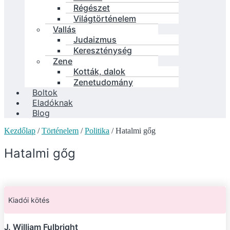
Régészet
Világtörténelem
Vallás
Judaizmus
Kereszténység
Zene
Kották, dalok
Zenetudomány
Boltok
Eladóknak
Blog
Kezdőlap
/
Történelem
/
Politika
/ Hatalmi gőg
Hatalmi gőg
Kiadói kötés
J. William Fulbright