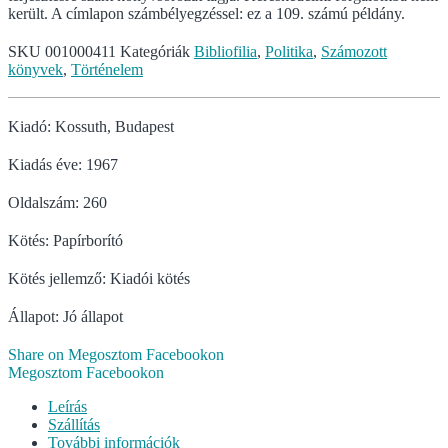
került. A címlapon számbélyegzéssel: ez a 109. számú példány.
SKU
001000411
Kategóriák
Bibliofilia
,
Politika
,
Számozott
könyvek
,
Történelem
Kiadó: Kossuth, Budapest
Kiadás éve: 1967
Oldalszám: 260
Kötés: Papírborító
Kötés jellemző: Kiadói kötés
Állapot: Jó állapot
Share on Megosztom Facebookon
Megosztom Facebookon
Leírás
Szállítás
További információk