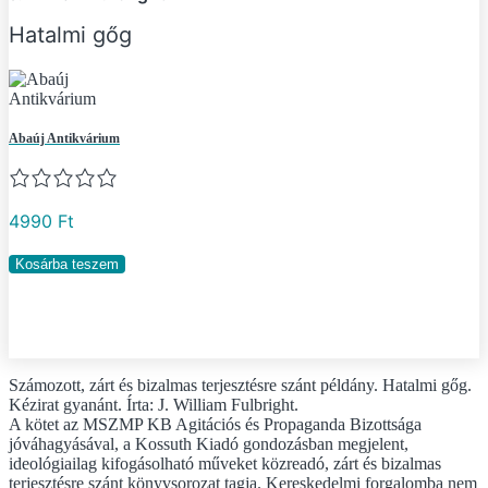
Hatalmi gőg
Abaúj Antikvárium
4990
Ft
Hatalmi
Kosárba teszem
gőg
mennyiség
Számozott, zárt és bizalmas terjesztésre szánt példány. Hatalmi gőg.
Kézirat gyanánt. Írta: J. William Fulbright.
A kötet az MSZMP KB Agitációs és Propaganda Bizottsága
jóváhagyásával, a Kossuth Kiadó gondozásban megjelent,
ideológiailag kifogásolható műveket közreadó, zárt és bizalmas
terjesztésre szánt könyvsorozat tagja. Kereskedelmi forgalomba nem