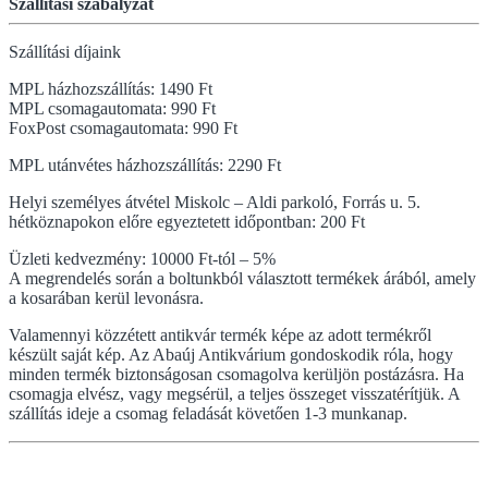
Szállítási szabályzat
Szállítási díjaink
MPL házhozszállítás: 1490 Ft
MPL csomagautomata: 990 Ft
FoxPost csomagautomata: 990 Ft
MPL utánvétes házhozszállítás: 2290 Ft
Helyi személyes átvétel Miskolc – Aldi parkoló, Forrás u. 5.
hétköznapokon előre egyeztetett időpontban: 200 Ft
Üzleti kedvezmény: 10000 Ft-tól – 5%
A megrendelés során a boltunkból választott termékek árából, amely
a kosarában kerül levonásra.
Valamennyi közzétett antikvár termék képe az adott termékről
készült saját kép. Az Abaúj Antikvárium gondoskodik róla, hogy
minden termék biztonságosan csomagolva kerüljön postázásra. Ha
csomagja elvész, vagy megsérül, a teljes összeget visszatérítjük. A
szállítás ideje a csomag feladását követően 1-3 munkanap.