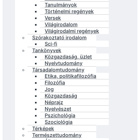
Tanulmányok
Történelmi regények
Versek
Világirodalom
Világirodalmi regények
Szórakoztató irodalom
Sci-fi
Tankönyvek
Közgazdaság, üzlet
Nyelvtudomány
Társadalomtudomány
Etika, politikafilozófia
Filozófia
Jog
Közgazdaság
Néprajz
Nyelvészet
Pszichológia
Szociológia
Térképek
Természettudomány