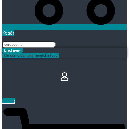
Kosár
Search
...
Eredmény
Minden eredmény megtekintése
Fiókom
Kosár
0
Ft
0