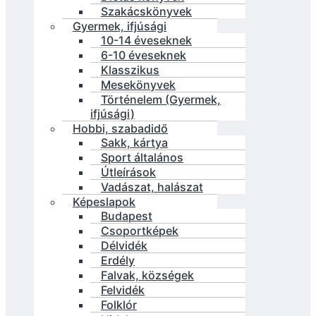
Szakácskönyvek
Gyermek, ifjúsági
10-14 éveseknek
6-10 éveseknek
Klasszikus
Mesekönyvek
Történelem (Gyermek,
ifjúsági)
Hobbi, szabadidő
Sakk, kártya
Sport általános
Útleírások
Vadászat, halászat
Képeslapok
Budapest
Csoportképek
Délvidék
Erdély
Falvak, községek
Felvidék
Folklór