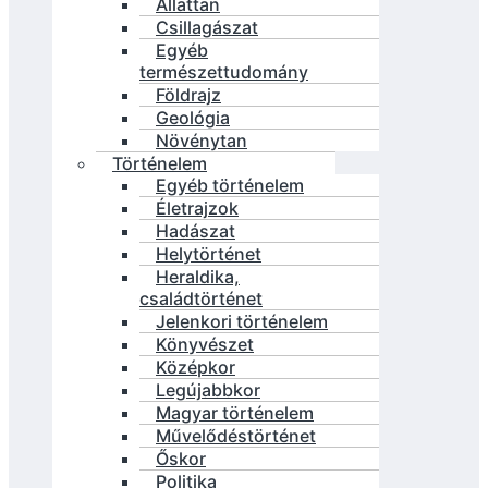
Állattan
Csillagászat
Egyéb
természettudomány
Földrajz
Geológia
Növénytan
Történelem
Egyéb történelem
Életrajzok
Hadászat
Helytörténet
Heraldika,
családtörténet
Jelenkori történelem
Könyvészet
Középkor
Legújabbkor
Magyar történelem
Művelődéstörténet
Őskor
Politika