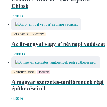
Chiosk
3990
Ft
Bors Sámuel, Budafalvi
Az őr-angyal vagy a’ névnapi vadászat
32900
Ft
Bierbauer István
Dedikált
A magyar szerzetes-tanítórendek régi
építkezéseiről
6990
Ft