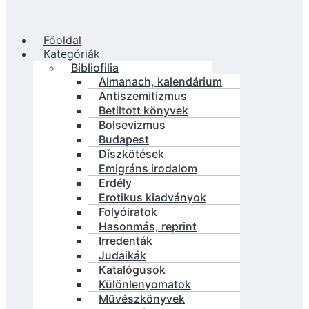
Főoldal
Kategóriák
Bibliofilia
Almanach, kalendárium
Antiszemitizmus
Betiltott könyvek
Bolsevizmus
Budapest
Díszkötések
Emigráns irodalom
Erdély
Erotikus kiadványok
Folyóiratok
Hasonmás, reprint
Irredenták
Judaikák
Katalógusok
Különlenyomatok
Művészkönyvek