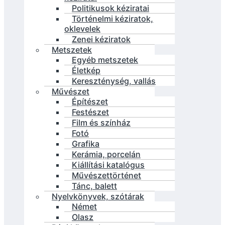
Politikusok kéziratai
Történelmi kéziratok,
oklevelek
Zenei kéziratok
Metszetek
Egyéb metszetek
Életkép
Kereszténység, vallás
Művészet
Építészet
Festészet
Film és színház
Fotó
Grafika
Kerámia, porcelán
Kiállítási katalógus
Művészettörténet
Tánc, balett
Nyelvkönyvek, szótárak
Német
Olasz