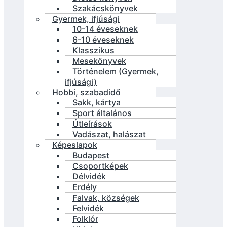
Szakácskönyvek
Gyermek, ifjúsági
10-14 éveseknek
6-10 éveseknek
Klasszikus
Mesekönyvek
Történelem (Gyermek,
ifjúsági)
Hobbi, szabadidő
Sakk, kártya
Sport általános
Útleírások
Vadászat, halászat
Képeslapok
Budapest
Csoportképek
Délvidék
Erdély
Falvak, községek
Felvidék
Folklór