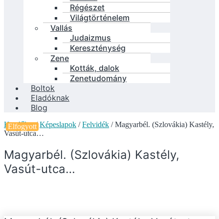
Régészet
Világtörténelem
Vallás
Judaizmus
Kereszténység
Zene
Kották, dalok
Zenetudomány
Boltok
Eladóknak
Blog
Kezdőlap
/
Képeslapok
/
Felvidék
/ Magyarbél. (Szlovákia) Kastély,
Elfogyott
Vasút-utca…
Magyarbél. (Szlovákia) Kastély,
Vasút-utca…