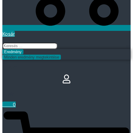
Kosár
Search
...
Eredmény
Minden eredmény megtekintése
Fiókom
Kosár
0
Ft
0