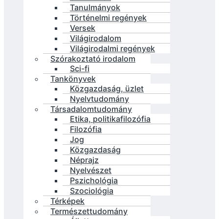
Tanulmányok
Történelmi regények
Versek
Világirodalom
Világirodalmi regények
Szórakoztató irodalom
Sci-fi
Tankönyvek
Közgazdaság, üzlet
Nyelvtudomány
Társadalomtudomány
Etika, politikafilozófia
Filozófia
Jog
Közgazdaság
Néprajz
Nyelvészet
Pszichológia
Szociológia
Térképek
Természettudomány