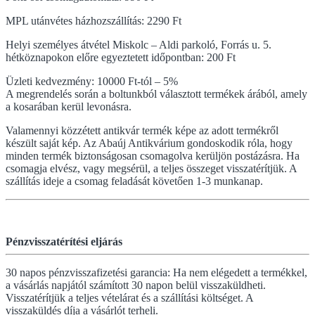
MPL utánvétes házhozszállítás: 2290 Ft
Helyi személyes átvétel Miskolc – Aldi parkoló, Forrás u. 5.
hétköznapokon előre egyeztetett időpontban: 200 Ft
Üzleti kedvezmény: 10000 Ft-tól – 5%
A megrendelés során a boltunkból választott termékek árából, amely
a kosarában kerül levonásra.
Valamennyi közzétett antikvár termék képe az adott termékről
készült saját kép. Az Abaúj Antikvárium gondoskodik róla, hogy
minden termék biztonságosan csomagolva kerüljön postázásra. Ha
csomagja elvész, vagy megsérül, a teljes összeget visszatérítjük. A
szállítás ideje a csomag feladását követően 1-3 munkanap.
Pénzvisszatérítési eljárás
30 napos pénzvisszafizetési garancia: Ha nem elégedett a termékkel,
a vásárlás napjától számított 30 napon belül visszaküldheti.
Visszatérítjük a teljes vételárat és a szállítási költséget. A
visszaküldés díja a vásárlót terheli.