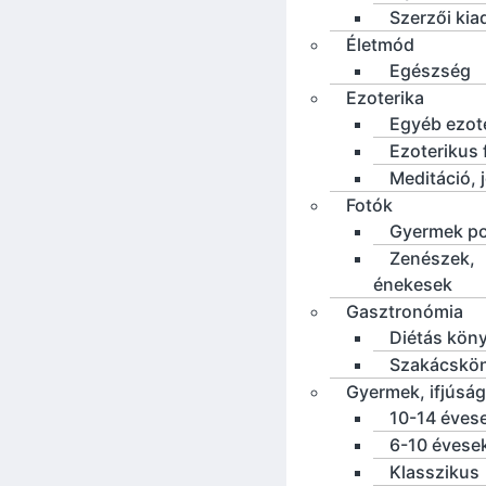
Szerzői ki
Életmód
Egészség
Ezoterika
Egyéb ezot
Ezoterikus f
Meditáció, 
Fotók
Gyermek po
Zenészek,
énekesek
Gasztronómia
Diétás kön
Szakácskö
Gyermek, ifjúság
10-14 éves
6-10 évese
Klasszikus