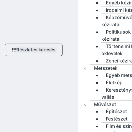
Egyéb kézi
Irodalmi ké
Képzőművé
kéziratai
Politikusok
kéziratai
Történelmi 
Részletes keresés
oklevelek
Zenei kézir
Metszetek
Egyéb mets
Életkép
Keresztény
vallás
Művészet
Építészet
Festészet
Film és szí