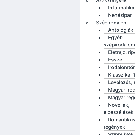
Szakkönyvek
Informatika
Nehézipar
Szépirodalom
Antológiák
Egyéb
szépirodalom
Életrajz, rip
Esszé
Irodalomtö
Klasszika-f
Levelezés, 
Magyar iro
Magyar reg
Novellák,
elbeszélések
Romantiku
regények
Színművek