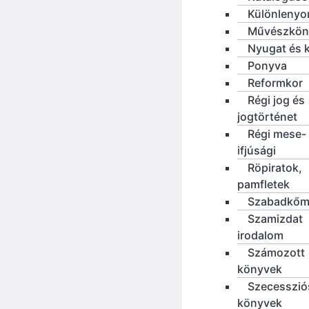
Különleny
Művészkön
Nyugat és 
Ponyva
Reformkor
Régi jog és
jogtörténet
Régi mese-
ifjúsági
Röpiratok,
pamfletek
Szabadkőm
Szamizdat
irodalom
Számozott
könyvek
Szecesszió
könyvek