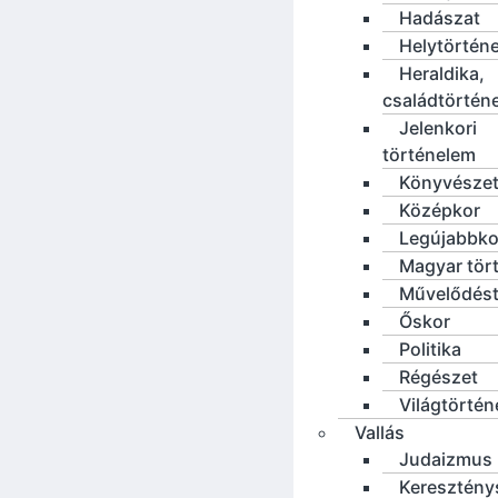
Hadászat
Helytörténe
Heraldika,
családtörtén
Jelenkori
történelem
Könyvésze
Középkor
Legújabbko
Magyar tör
Művelődést
Őskor
Politika
Régészet
Világtörté
Vallás
Judaizmus
Keresztény