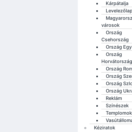
Kárpátalja
Levelezőla
Magyarorsz
városok
Ország
Csehország
Ország Eg
Ország
Horvátorszá
Ország Ro
Ország Sze
Ország Szl
Ország Ukr
Reklám
Színészek
Templomok
Vasútállom
Kéziratok