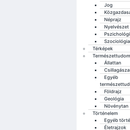
Jog
Közgazdas
Néprajz
Nyelvészet
Pszichológ
Szociológia
Térképek
Természettudo
Állattan
Csillagásza
Egyéb
természettu
Földrajz
Geológia
Növénytan
Történelem
Egyéb tört
Életrajzok