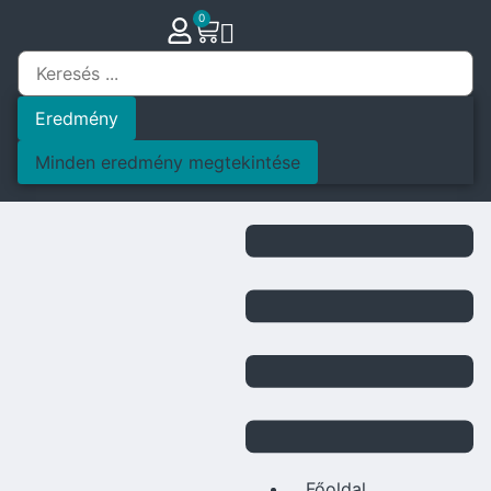
0
Eredmény
Minden eredmény megtekintése
Főoldal