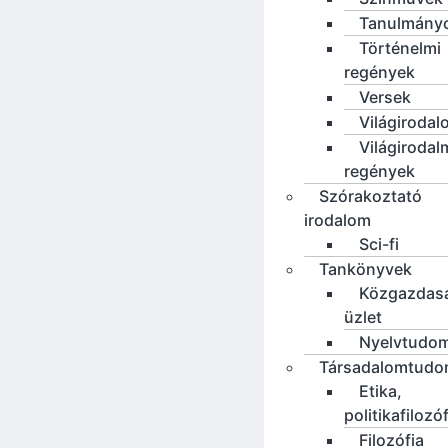
Tanulmány
Történelmi
regények
Versek
Világirodal
Világirodal
regények
Szórakoztató
irodalom
Sci-fi
Tankönyvek
Közgazdas
üzlet
Nyelvtudo
Társadalomtud
Etika,
politikafilozó
Filozófia