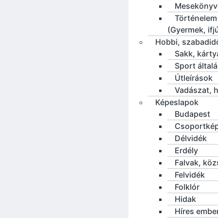
Mesekönyv
Történelem
(Gyermek, ifj
Hobbi, szabadid
Sakk, kárty
Sport által
Útleírások
Vadászat, h
Képeslapok
Budapest
Csoportké
Délvidék
Erdély
Falvak, kö
Felvidék
Folklór
Hidak
Híres embe