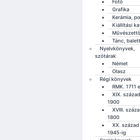
Fotó
Grafika
Kerámia, po
Kiállítási k
Művészettö
Tánc, balet
Nyelvkönyvek,
szótárak
Német
Olasz
Régi könyvek
RMK. 1711 e
XIX. század
1900
XVIII. száz
1800
XX. század 
1945-ig