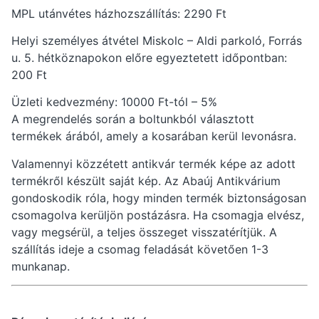
MPL utánvétes házhozszállítás: 2290 Ft
Helyi személyes átvétel Miskolc – Aldi parkoló, Forrás
u. 5. hétköznapokon előre egyeztetett időpontban:
200 Ft
Üzleti kedvezmény: 10000 Ft-tól – 5%
A megrendelés során a boltunkból választott
termékek árából, amely a kosarában kerül levonásra.
Valamennyi közzétett antikvár termék képe az adott
termékről készült saját kép. Az Abaúj Antikvárium
gondoskodik róla, hogy minden termék biztonságosan
csomagolva kerüljön postázásra. Ha csomagja elvész,
vagy megsérül, a teljes összeget visszatérítjük. A
szállítás ideje a csomag feladását követően 1-3
munkanap.