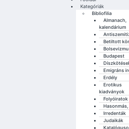
Kategóriák
Bibliofilia
Almanach,
kalendárium
Antiszemit
Betiltott k
Bolsevizmu
Budapest
Díszkötése
Emigráns i
Erdély
Erotikus
kiadványok
Folyóiratok
Hasonmás, 
Irredenták
Judaikák
Katalóguso