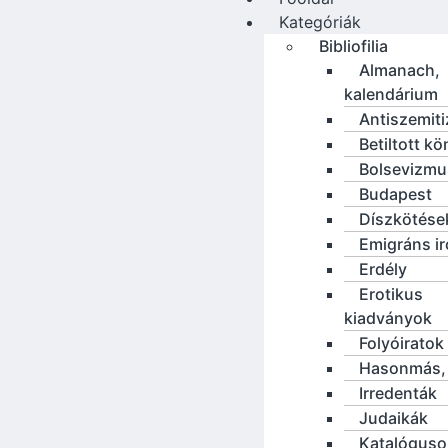
Kategóriák
Bibliofilia
Almanach,
kalendárium
Antiszemit
Betiltott k
Bolsevizmu
Budapest
Díszkötése
Emigráns i
Erdély
Erotikus
kiadványok
Folyóiratok
Hasonmás, 
Irredenták
Judaikák
Katalóguso