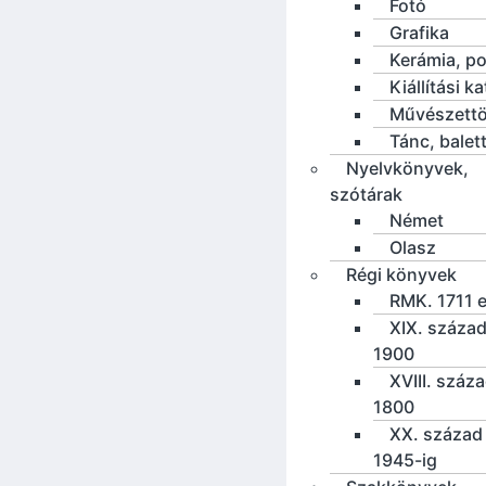
Fotó
Grafika
Kerámia, po
Kiállítási k
Művészettö
Tánc, balet
Nyelvkönyvek,
szótárak
Német
Olasz
Régi könyvek
RMK. 1711 e
XIX. század
1900
XVIII. száz
1800
XX. század 
1945-ig