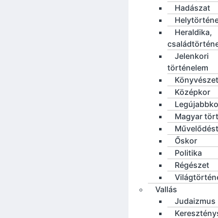
Hadászat
Helytörténe
Heraldika,
családtörtén
Jelenkori
történelem
Könyvésze
Középkor
Legújabbko
Magyar tör
Művelődést
Őskor
Politika
Régészet
Világtörté
Vallás
Judaizmus
Keresztény