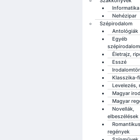
Szakkönyvek
Informatika
Nehézipar
Szépirodalom
Antológiák
Egyéb
szépirodalom
Életrajz, rip
Esszé
Irodalomtö
Klasszika-f
Levelezés, 
Magyar iro
Magyar reg
Novellák,
elbeszélések
Romantiku
regények
Színművek