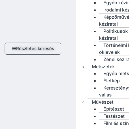
Egyéb kézi
Irodalmi ké
Képzőművé
kéziratai
Politikusok
kéziratai
Történelmi 
Részletes keresés
oklevelek
Zenei kézir
Metszetek
Egyéb mets
Életkép
Keresztény
vallás
Művészet
Építészet
Festészet
Film és szí