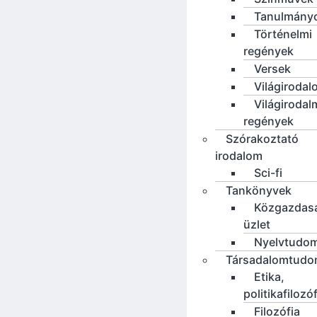
Tanulmány
Történelmi
regények
Versek
Világirodal
Világirodal
regények
Szórakoztató
irodalom
Sci-fi
Tankönyvek
Közgazdas
üzlet
Nyelvtudo
Társadalomtud
Etika,
politikafilozó
Filozófia