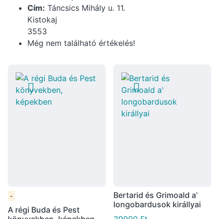
Cím:
Táncsics Mihály u. 11.
Kistokaj
3553
Még nem található értékelés!
Bertarid és Grimoald a’
-
longobardusok királlyai
A régi Buda és Pest