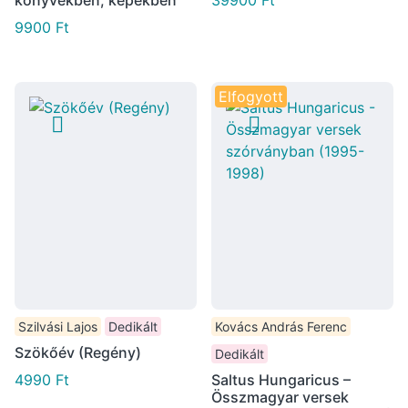
könyvekben, képekben
39900
Ft
9900
Ft
Elfogyott
Szilvási Lajos
Dedikált
Kovács András Ferenc
Szökőév (Regény)
Dedikált
4990
Ft
Saltus Hungaricus –
Összmagyar versek