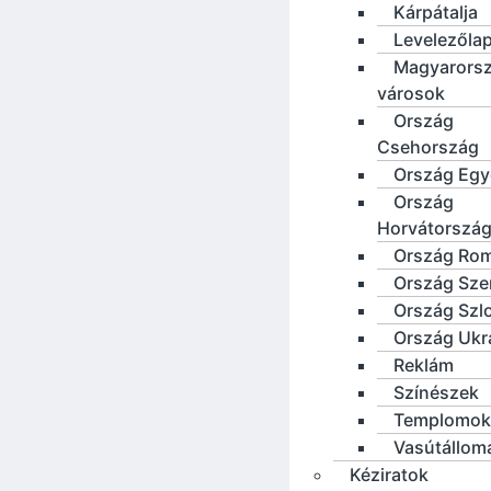
Kárpátalja
Levelezőla
Magyarorsz
városok
Ország
Csehország
Ország Eg
Ország
Horvátorszá
Ország Ro
Ország Sze
Ország Szl
Ország Ukr
Reklám
Színészek
Templomok
Vasútállom
Kéziratok