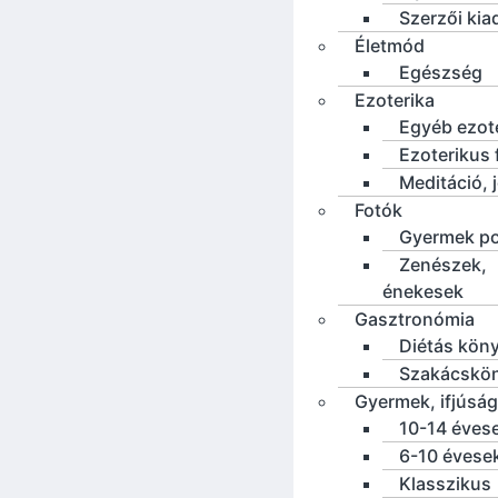
Szerzői ki
Életmód
Egészség
Ezoterika
Egyéb ezot
Ezoterikus f
Meditáció, 
Fotók
Gyermek po
Zenészek,
énekesek
Gasztronómia
Diétás kön
Szakácskö
Gyermek, ifjúság
10-14 éves
6-10 évese
Klasszikus