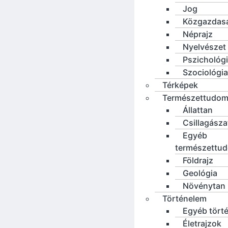
Jog
Közgazdas
Néprajz
Nyelvészet
Pszichológ
Szociológia
Térképek
Természettudo
Állattan
Csillagásza
Egyéb
természettu
Földrajz
Geológia
Növénytan
Történelem
Egyéb tört
Életrajzok