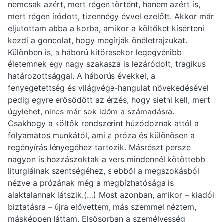
nemcsak azért, mert régen történt, hanem azért is,
mert régen íródott, tizennégy évvel ezelőtt. Akkor már
eljutottam abba a korba, amikor a költőket kísérteni
kezdi a gondolat, hogy megírják önéletrajzukat.
Különben is, a háború kitörésekor legegyénibb
életemnek egy nagy szakasza is lezáródott, tragikus
határozottsággal. A háborús évekkel, a
fenyegetettség és világvége-hangulat növekedésével
pedig egyre erősödött az érzés, hogy sietni kell, mert
úgylehet, nincs már sok időm a számadásra.
Csakhogy a költők rendszerint húzódoznak attól a
folyamatos munkától, ami a próza és különösen a
regényírás lényegéhez tartozik. Másrészt persze
nagyon is hozzászoktak a vers mindennél kötöttebb
liturgiáinak szentségéhez, s ebből a megszokásból
nézve a prózának még a megbízhatósága is
alaktalannak látszik.(…) Most azonban, amikor – kiadói
biztatásra – újra elővettem, más szemmel néztem,
másképpen láttam. Elsősorban a személyesség