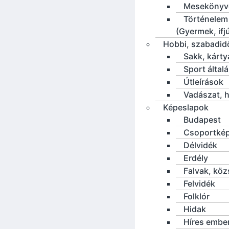
Mesekönyv
Történelem
(Gyermek, ifj
Hobbi, szabadid
Sakk, kárty
Sport által
Útleírások
Vadászat, h
Képeslapok
Budapest
Csoportké
Délvidék
Erdély
Falvak, kö
Felvidék
Folklór
Hidak
Híres embe