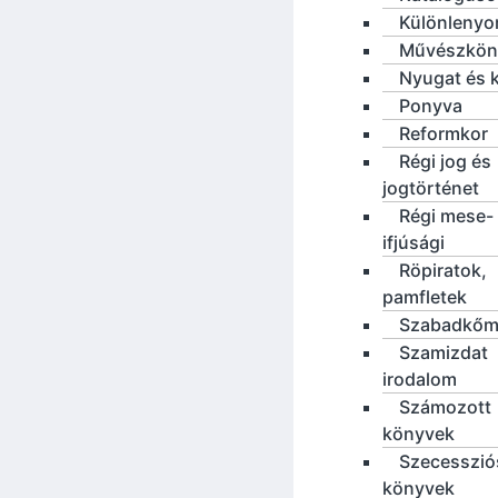
Különleny
Művészkön
Nyugat és 
Ponyva
Reformkor
Régi jog és
jogtörténet
Régi mese-
ifjúsági
Röpiratok,
pamfletek
Szabadkőm
Szamizdat
irodalom
Számozott
könyvek
Szecesszió
könyvek