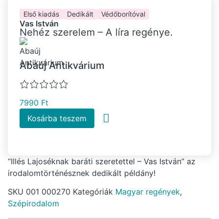
Első kiadás
Dedikált
Védőborítóval
Vas István
Nehéz szerelem – A líra regénye.
Abaúj Antikvárium
7990
Ft
Kosárba teszem
“Illés Lajoséknak baráti szeretettel – Vas István” az
irodalomtörténésznek dedikált példány!
SKU
001 000270
Kategóriák
Magyar regények
,
Szépirodalom