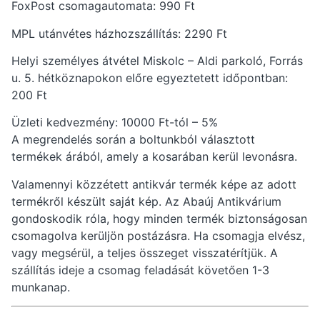
FoxPost csomagautomata: 990 Ft
MPL utánvétes házhozszállítás: 2290 Ft
Helyi személyes átvétel Miskolc – Aldi parkoló, Forrás
u. 5. hétköznapokon előre egyeztetett időpontban:
200 Ft
Üzleti kedvezmény: 10000 Ft-tól – 5%
A megrendelés során a boltunkból választott
termékek árából, amely a kosarában kerül levonásra.
Valamennyi közzétett antikvár termék képe az adott
termékről készült saját kép. Az Abaúj Antikvárium
gondoskodik róla, hogy minden termék biztonságosan
csomagolva kerüljön postázásra. Ha csomagja elvész,
vagy megsérül, a teljes összeget visszatérítjük. A
szállítás ideje a csomag feladását követően 1-3
munkanap.