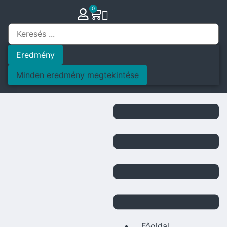
0
Eredmény
Minden eredmény megtekintése
Főoldal