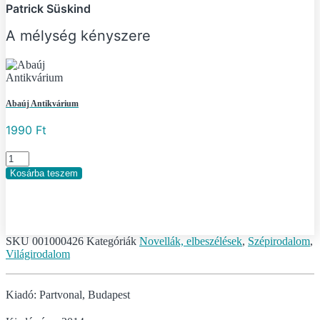
Patrick Süskind
A mélység kényszere
Abaúj Antikvárium
1990
Ft
A
mélység
Kosárba teszem
kényszere
mennyiség
SKU
001000426
Kategóriák
Novellák, elbeszélések
,
Szépirodalom
,
Világirodalom
Kiadó: Partvonal, Budapest