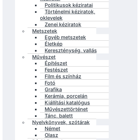
Politikusok kéziratai
Történelmi kéziratok,
oklevelek
Zenei kéziratok
Metszetek
Egyéb metszetek
Életkép
Kereszténység, vallás
Művészet
Építészet
Festészet
Film és színház
Fotó
Grafika
Kerámia, porcelán
Kiállítási katalógus
Művészettörténet
Tánc, balett
Nyelvkönyvek, szótárak
Német
Olasz