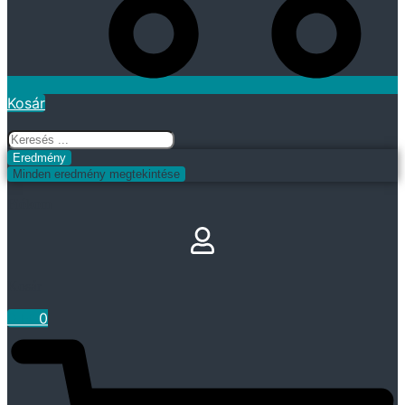
Kosár
Search
...
Eredmény
Minden eredmény megtekintése
Fiókom
Kosár
0
Ft
0