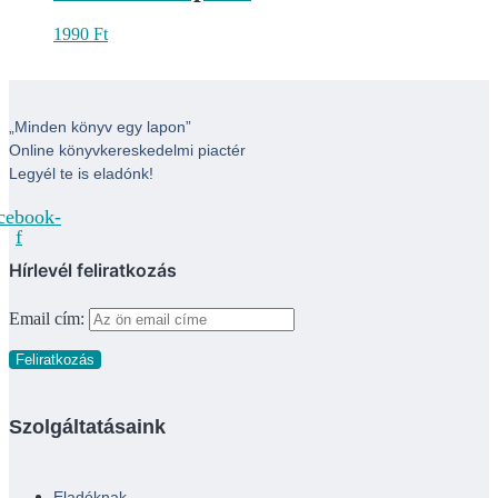
1990
Ft
„Minden könyv egy lapon”
Online könyvkereskedelmi piactér
Legyél te is eladónk!
cebook-
f
Hírlevél feliratkozás
Email cím:
Szolgáltatásaink
Eladóknak