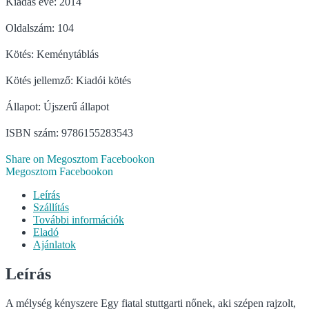
Kiadás éve: 2014
Oldalszám: 104
Kötés: Keménytáblás
Kötés jellemző: Kiadói kötés
Állapot: Újszerű állapot
ISBN szám: 9786155283543
Share on Megosztom Facebookon
Megosztom Facebookon
Leírás
Szállítás
További információk
Eladó
Ajánlatok
Leírás
A mélység kényszere Egy fiatal stuttgarti nőnek, aki szépen rajzolt,