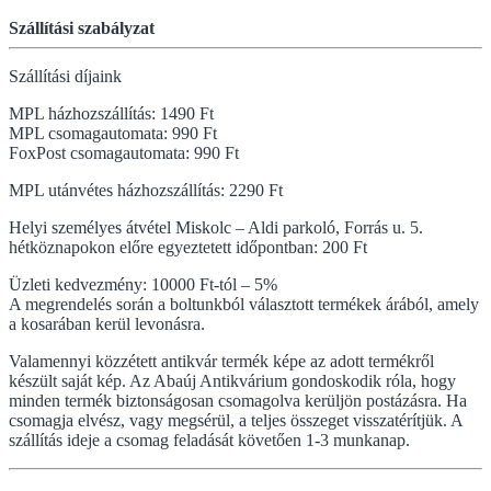
Szállítási szabályzat
Szállítási díjaink
MPL házhozszállítás: 1490 Ft
MPL csomagautomata: 990 Ft
FoxPost csomagautomata: 990 Ft
MPL utánvétes házhozszállítás: 2290 Ft
Helyi személyes átvétel Miskolc – Aldi parkoló, Forrás u. 5.
hétköznapokon előre egyeztetett időpontban: 200 Ft
Üzleti kedvezmény: 10000 Ft-tól – 5%
A megrendelés során a boltunkból választott termékek árából, amely
a kosarában kerül levonásra.
Valamennyi közzétett antikvár termék képe az adott termékről
készült saját kép. Az Abaúj Antikvárium gondoskodik róla, hogy
minden termék biztonságosan csomagolva kerüljön postázásra. Ha
csomagja elvész, vagy megsérül, a teljes összeget visszatérítjük. A
szállítás ideje a csomag feladását követően 1-3 munkanap.