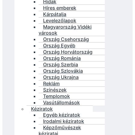
Hidak
Híres emberek
Kárpátalja
Levelezőlapok
Magyarország Vidéki
városok
Ország Csehország
Ország Egyéb
Ország Horvátország
Ország Románia
Ország Szerbia
Ország Szlovákia
Ország Ukrajna
Reklám
Színészek
Templomok
Vasútállomások
Kéziratok
Egyéb kéziratok
Irodalmi kéziratok
Képzőművészek
kéziratai