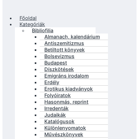
Főoldal
Kategóriák
Bibliofilia
Almanach, kalendárium
Antiszemitizmus
Betiltott könyvek
Bolsevizmus
Budapest
Díszkötések
Emigráns irodalom
Erdély
Erotikus kiadványok
Folyóiratok
Hasonmás, reprint
Irredenták
Judaikák
Katalógusok
Különlenyomatok
Művészkönyvek