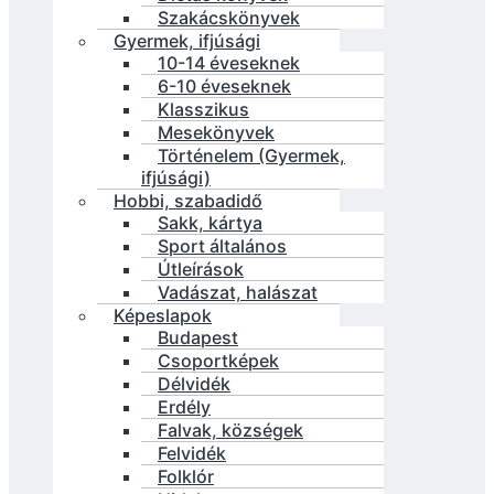
Szakácskönyvek
Gyermek, ifjúsági
10-14 éveseknek
6-10 éveseknek
Klasszikus
Mesekönyvek
Történelem (Gyermek,
ifjúsági)
Hobbi, szabadidő
Sakk, kártya
Sport általános
Útleírások
Vadászat, halászat
Képeslapok
Budapest
Csoportképek
Délvidék
Erdély
Falvak, községek
Felvidék
Folklór