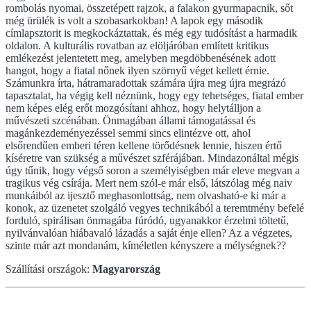
rombolás nyomai, összetépett rajzok, a falakon gyurmapacnik, sőt
még ürülék is volt a szobasarkokban! A lapok egy második
címlapsztorit is megkockáztattak, és még egy tudósítást a harmadik
oldalon. A kulturális rovatban az elöljáróban említett kritikus
emlékezést jelentetett meg, amelyben megdöbbenésének adott
hangot, hogy a fiatal nőnek ilyen szörnyű véget kellett érnie.
Számunkra írta, hátramaradottak számára újra meg újra megrázó
tapasztalat, ha végig kell néznünk, hogy egy tehetséges, fiatal ember
nem képes elég erőt mozgósítani ahhoz, hogy helytálljon a
művészeti szcénában. Önmagában állami támogatással és
magánkezdeményezéssel semmi sincs elintézve ott, ahol
elsőrendűen emberi téren kellene törődésnek lennie, hiszen értő
kíséretre van szükség a művészet szférájában. Mindazonáltal mégis
úgy tűnik, hogy végső soron a személyiségben már eleve megvan a
tragikus vég csírája. Mert nem szól-e már első, látszólag még naiv
munkáiból az ijesztő meghasonlottság, nem olvasható-e ki már a
konok, az üzenetet szolgáló vegyes technikából a teremtmény befelé
forduló, spirálisan önmagába fúródó, ugyanakkor érzelmi töltetű,
nyilvánvalóan hiábavaló lázadás a saját énje ellen? Az a végzetes,
szinte már azt mondanám, kíméletlen kényszere a mélységnek??
Szállítási országok:
Magyarország