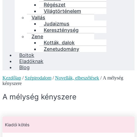
Régészet
Világtörténelem
Vallás
Judaizmus
Kereszténység
Zene
Kották, dalok
Zenetudomány
Boltok
Eladóknak
Blog
Kezdőlap
/
Szépirodalom
/
Novellák, elbeszélések
/ A mélység
kényszere
A mélység kényszere
Kiadói kötés