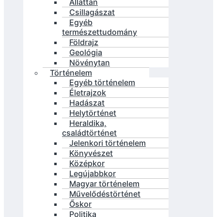
Állattan
Csillagászat
Egyéb
természettudomány
Földrajz
Geológia
Növénytan
Történelem
Egyéb történelem
Életrajzok
Hadászat
Helytörténet
Heraldika,
családtörténet
Jelenkori történelem
Könyvészet
Középkor
Legújabbkor
Magyar történelem
Művelődéstörténet
Őskor
Politika