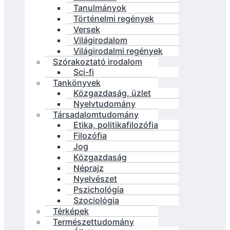
Tanulmányok
Történelmi regények
Versek
Világirodalom
Világirodalmi regények
Szórakoztató irodalom
Sci-fi
Tankönyvek
Közgazdaság, üzlet
Nyelvtudomány
Társadalomtudomány
Etika, politikafilozófia
Filozófia
Jog
Közgazdaság
Néprajz
Nyelvészet
Pszichológia
Szociológia
Térképek
Természettudomány