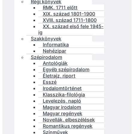
Régi könyvek
RMK. 1711 előtt
XIX. század 1801-1900
XVIII. század 1711-1800
XX. század első fele 1945-
ig
Szakkönyvek
Informatika
Nehézipar
Szépirodalom
Antológiák
Egyéb szépirodalom
Életrajz, riport
Esszé
Irodalomtörténet
Klasszika-filológia
Levelezés, napló
Magyar irodalom
Magyar regények
Novellák, elbeszélések
Romantikus regények
Színművek