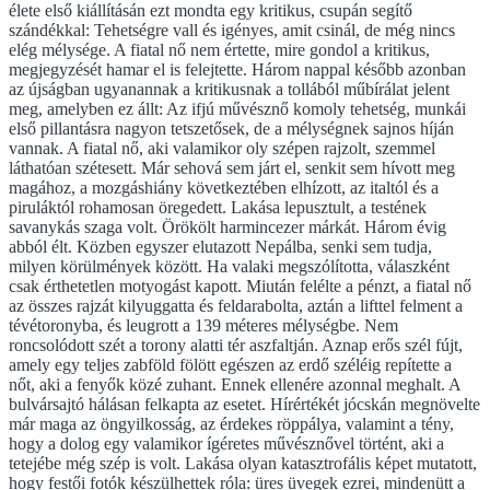
élete első kiállításán ezt mondta egy kritikus, csupán segítő
szándékkal: Tehetségre vall és igényes, amit csinál, de még nincs
elég mélysége. A fiatal nő nem értette, mire gondol a kritikus,
megjegyzését hamar el is felejtette. Három nappal később azonban
az újságban ugyanannak a kritikusnak a tollából műbírálat jelent
meg, amelyben ez állt: Az ifjú művésznő komoly tehetség, munkái
első pillantásra nagyon tetszetősek, de a mélységnek sajnos híján
vannak. A fiatal nő, aki valamikor oly szépen rajzolt, szemmel
láthatóan szétesett. Már sehová sem járt el, senkit sem hívott meg
magához, a mozgáshiány következtében elhízott, az italtól és a
piruláktól rohamosan öregedett. Lakása lepusztult, a testének
savanykás szaga volt. Örökölt harmincezer márkát. Három évig
abból élt. Közben egyszer elutazott Nepálba, senki sem tudja,
milyen körülmények között. Ha valaki megszólította, válaszként
csak érthetetlen motyogást kapott. Miután felélte a pénzt, a fiatal nő
az összes rajzát kilyuggatta és feldarabolta, aztán a lifttel felment a
tévétoronyba, és leugrott a 139 méteres mélységbe. Nem
roncsolódott szét a torony alatti tér aszfaltján. Aznap erős szél fújt,
amely egy teljes zabföld fölött egészen az erdő széléig repítette a
nőt, aki a fenyők közé zuhant. Ennek ellenére azonnal meghalt. A
bulvársajtó hálásan felkapta az esetet. Hírértékét jócskán megnövelte
már maga az öngyilkosság, az érdekes röppálya, valamint a tény,
hogy a dolog egy valamikor ígéretes művésznővel történt, aki a
tetejébe még szép is volt. Lakása olyan katasztrofális képet mutatott,
hogy festői fotók készülhettek róla: üres üvegek ezrei, mindenütt a