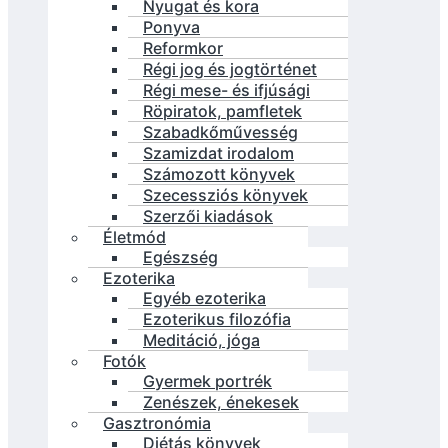
Nyugat és kora
Ponyva
Reformkor
Régi jog és jogtörténet
Régi mese- és ifjúsági
Röpiratok, pamfletek
Szabadkőművesség
Szamizdat irodalom
Számozott könyvek
Szecessziós könyvek
Szerzői kiadások
Életmód
Egészség
Ezoterika
Egyéb ezoterika
Ezoterikus filozófia
Meditáció, jóga
Fotók
Gyermek portrék
Zenészek, énekesek
Gasztronómia
Diétás könyvek