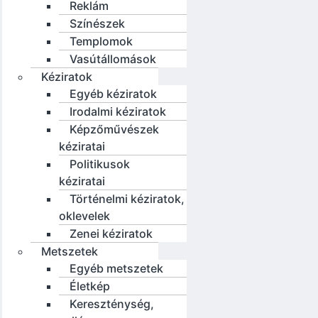
Reklám
Színészek
Templomok
Vasútállomások
Kéziratok
Egyéb kéziratok
Irodalmi kéziratok
Képzőművészek
kéziratai
Politikusok
kéziratai
Történelmi kéziratok,
oklevelek
Zenei kéziratok
Metszetek
Egyéb metszetek
Életkép
Kereszténység,