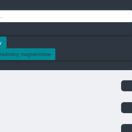
y
redmény megtekintése