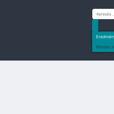
Eredmén
Minden e