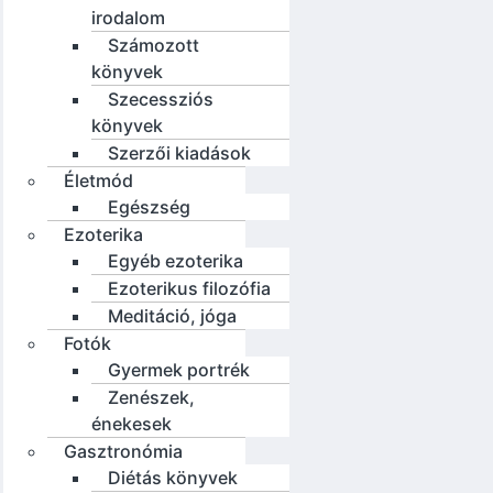
irodalom
Számozott
könyvek
Szecessziós
könyvek
Szerzői kiadások
Életmód
Egészség
Ezoterika
Egyéb ezoterika
Ezoterikus filozófia
Meditáció, jóga
Fotók
Gyermek portrék
Zenészek,
énekesek
Gasztronómia
Diétás könyvek