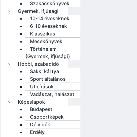
Szakácskönyvek
Gyermek, ifjúsági
10-14 éveseknek
6-10 éveseknek
Klasszikus
Mesekönyvek
Történelem
(Gyermek, ifjúsági)
Hobbi, szabadidő
Sakk, kártya
Sport általános
Útleírások
Vadászat, halászat
Képeslapok
Budapest
Csoportképek
Délvidék
Erdély