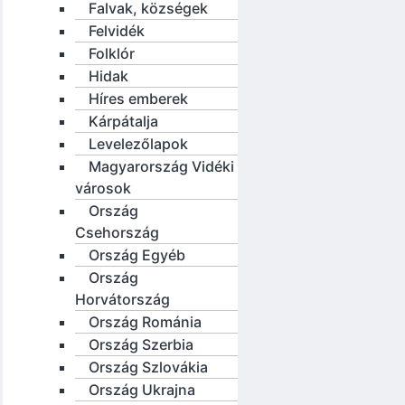
Falvak, községek
Felvidék
Folklór
Hidak
Híres emberek
Kárpátalja
Levelezőlapok
Magyarország Vidéki
városok
Ország
Csehország
Ország Egyéb
Ország
Horvátország
Ország Románia
Ország Szerbia
Ország Szlovákia
Ország Ukrajna