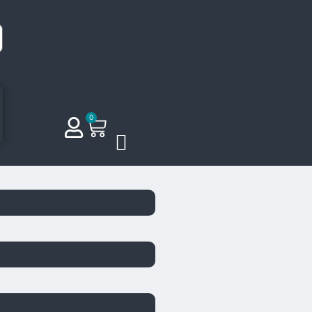
Fiókom
Kosár
Kívánságlista
0