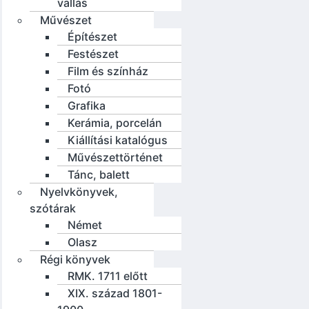
vallás
Művészet
Építészet
Festészet
Film és színház
Fotó
Grafika
Kerámia, porcelán
Kiállítási katalógus
Művészettörténet
Tánc, balett
Nyelvkönyvek,
szótárak
Német
Olasz
Régi könyvek
RMK. 1711 előtt
XIX. század 1801-