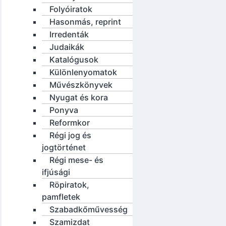
Folyóiratok
Hasonmás, reprint
Irredenták
Judaikák
Katalógusok
Különlenyomatok
Művészkönyvek
Nyugat és kora
Ponyva
Reformkor
Régi jog és
jogtörténet
Régi mese- és
ifjúsági
Röpiratok,
pamfletek
Szabadkőművesség
Szamizdat