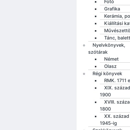
Fotó
Grafika
Kerámia, po
Kiállítási k
Művészettö
Tánc, balet
Nyelvkönyvek,
szótárak
Német
Olasz
Régi könyvek
RMK. 1711 e
XIX. század
1900
XVIII. száz
1800
XX. század 
1945-ig