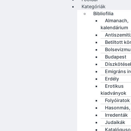
Kategóriák
Bibliofilia
Almanach,
kalendárium
Antiszemit
Betiltott k
Bolsevizmu
Budapest
Díszkötése
Emigráns i
Erdély
Erotikus
kiadványok
Folyóiratok
Hasonmás, 
Irredenták
Judaikák
Katalóguso