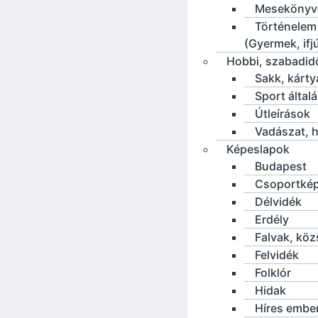
Mesekönyv
Történelem
(Gyermek, ifj
Hobbi, szabadid
Sakk, kárty
Sport által
Útleírások
Vadászat, h
Képeslapok
Budapest
Csoportké
Délvidék
Erdély
Falvak, kö
Felvidék
Folklór
Hidak
Híres embe