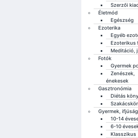
Szerzői ki
Életmód
Egészség
Ezoterika
Egyéb ezot
Ezoterikus f
Meditáció, 
Fotók
Gyermek po
Zenészek,
énekesek
Gasztronómia
Diétás kön
Szakácskö
Gyermek, ifjúság
10-14 éves
6-10 évese
Klasszikus