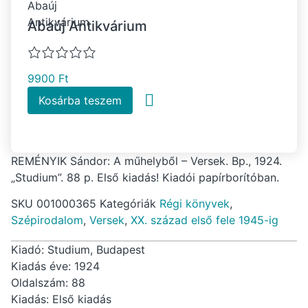
Abaúj Antikvárium
9900
Ft
Kosárba teszem
REMÉNYIK Sándor: A műhelyből – Versek. Bp., 1924.
„Studium”. 88 p. Első kiadás! Kiadói papírborítóban.
SKU
001000365
Kategóriák
Régi könyvek
,
Szépirodalom
,
Versek
,
XX. század első fele 1945-ig
Kiadó: Studium, Budapest
Kiadás éve: 1924
Oldalszám: 88
Kiadás: Első kiadás