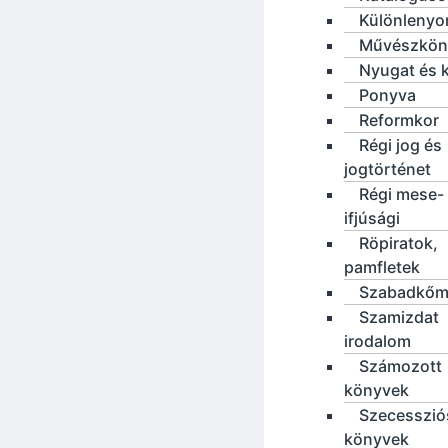
Különleny
Művészkön
Nyugat és 
Ponyva
Reformkor
Régi jog és
jogtörténet
Régi mese-
ifjúsági
Röpiratok,
pamfletek
Szabadkőm
Szamizdat
irodalom
Számozott
könyvek
Szecesszió
könyvek