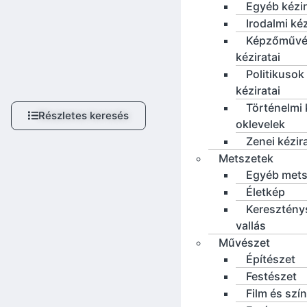
Egyéb kézi
Irodalmi ké
Képzőművé
kéziratai
Politikusok
kéziratai
Történelmi 
Részletes keresés
oklevelek
Zenei kézir
Metszetek
Egyéb mets
Életkép
Keresztény
vallás
Művészet
Építészet
Festészet
Film és szí