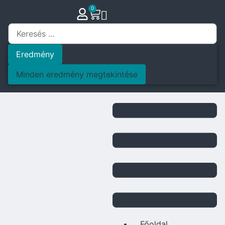
0
Eredmény
Minden eredmény megtekintése
Főoldal