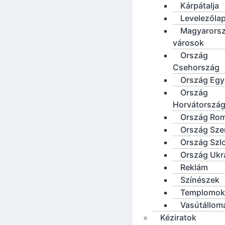
Kárpátalja
Levelezőla
Magyarorsz
városok
Ország
Csehország
Ország Eg
Ország
Horvátorszá
Ország Ro
Ország Sze
Ország Szl
Ország Ukr
Reklám
Színészek
Templomok
Vasútállom
Kéziratok