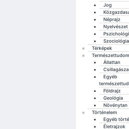
Jog
Közgazdas
Néprajz
Nyelvészet
Pszichológ
Szociológia
Térképek
Természettudo
Állattan
Csillagásza
Egyéb
természettu
Földrajz
Geológia
Növénytan
Történelem
Egyéb tört
Életrajzok