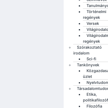
Tanulmány
Történelmi
regények
Versek
Világirodal
Világirodal
regények
Szórakoztató
irodalom
Sci-fi
Tankönyvek
Közgazdas
üzlet
Nyelvtudo
Társadalomtud
Etika,
politikafilozó
Filozófia