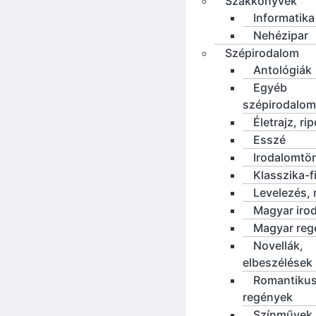
Szakkönyvek
Informatika
Nehézipar
Szépirodalom
Antológiák
Egyéb
szépirodalom
Életrajz, rip
Esszé
Irodalomtö
Klasszika-f
Levelezés, 
Magyar iro
Magyar reg
Novellák,
elbeszélések
Romantiku
regények
Színművek