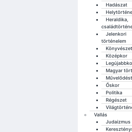
Hadászat
Helytörténe
Heraldika,
családtörtén
Jelenkori
történelem
Könyvésze
Középkor
Legújabbko
Magyar tör
Művelődést
Őskor
Politika
Régészet
Világtörté
Vallás
Judaizmus
Keresztény