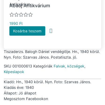
Abaúj Antikvárium
1990
Ft
Kosárba teszem
Tiszaderzs. Balogh Dániel vendéglője. Hn., 1940 körül.
Nyn. Foto: Szarvas János. Postatiszta. jó.
SKU
001000613
Kategóriák
Falvak, községek
,
Képeslapok
Kiadó: Hn., 1940 körül. Nyn. Foto: Szarvas János.
Kiadás éve: 1940
Állapot: Jó állapot
Megosztom Facebookon