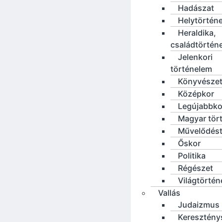
Hadászat
Helytörténe
Heraldika,
családtörtén
Jelenkori
történelem
Könyvésze
Középkor
Legújabbko
Magyar tör
Művelődést
Őskor
Politika
Régészet
Világtörté
Vallás
Judaizmus
Keresztény