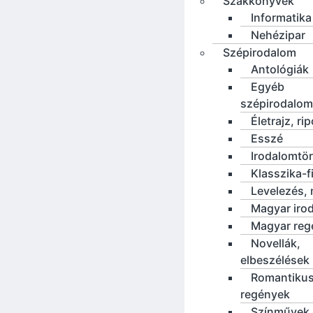
Szakkönyvek
Informatika
Nehézipar
Szépirodalom
Antológiák
Egyéb
szépirodalom
Életrajz, rip
Esszé
Irodalomtö
Klasszika-f
Levelezés, 
Magyar iro
Magyar reg
Novellák,
elbeszélések
Romantiku
regények
Színművek