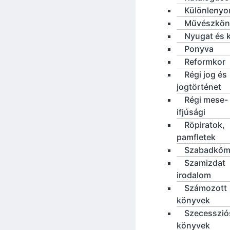
Különleny
Művészkön
Nyugat és 
Ponyva
Reformkor
Régi jog és
jogtörténet
Régi mese-
ifjúsági
Röpiratok,
pamfletek
Szabadkőm
Szamizdat
irodalom
Számozott
könyvek
Szecesszió
könyvek