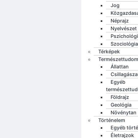
Jog
Közgazdas
Néprajz
Nyelvészet
Pszichológ
Szociológia
Térképek
Természettudo
Állattan
Csillagásza
Egyéb
természettu
Földrajz
Geológia
Növénytan
Történelem
Egyéb tört
Életrajzok