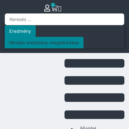
0
Eredmény
Minden eredmény megtekintése
Főoldal