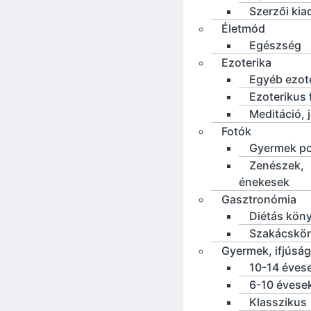
Szerzői ki
Életmód
Egészség
Ezoterika
Egyéb ezot
Ezoterikus f
Meditáció, 
Fotók
Gyermek po
Zenészek,
énekesek
Gasztronómia
Diétás kön
Szakácskö
Gyermek, ifjúság
10-14 éves
6-10 évese
Klasszikus