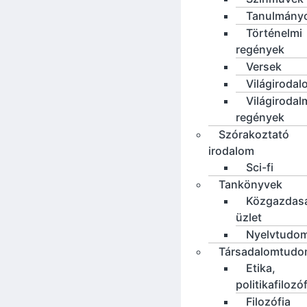
Tanulmány
Történelmi
regények
Versek
Világirodal
Világirodal
regények
Szórakoztató
irodalom
Sci-fi
Tankönyvek
Közgazdas
üzlet
Nyelvtudo
Társadalomtud
Etika,
politikafilozó
Filozófia