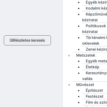
Egyéb kézi
Irodalmi ké
Képzőművé
kéziratai
Politikusok
kéziratai
Történelmi 
Részletes keresés
oklevelek
Zenei kézir
Metszetek
Egyéb mets
Életkép
Keresztény
vallás
Művészet
Építészet
Festészet
Film és szí