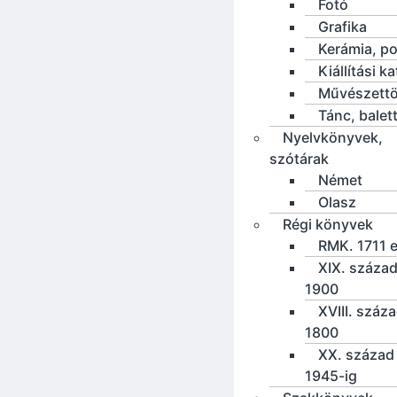
Fotó
Grafika
Kerámia, po
Kiállítási k
Művészettö
Tánc, balet
Nyelvkönyvek,
szótárak
Német
Olasz
Régi könyvek
RMK. 1711 e
XIX. század
1900
XVIII. száz
1800
XX. század 
1945-ig