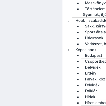
Mesekönyv
Történelem
(Gyermek, ifj
Hobbi, szabadid
Sakk, kárty
Sport által
Útleírások
Vadászat, h
Képeslapok
Budapest
Csoportké
Délvidék
Erdély
Falvak, kö
Felvidék
Folklór
Hidak
Híres embe