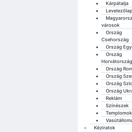
Kárpátalja
Levelezőla
Magyarorsz
városok
Ország
Csehország
Ország Eg
Ország
Horvátorszá
Ország Ro
Ország Sze
Ország Szl
Ország Ukr
Reklám
Színészek
Templomok
Vasútállom
Kéziratok