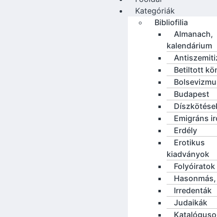
Kategóriák
Bibliofilia
Almanach,
kalendárium
Antiszemit
Betiltott k
Bolsevizmu
Budapest
Díszkötése
Emigráns i
Erdély
Erotikus
kiadványok
Folyóiratok
Hasonmás, 
Irredenták
Judaikák
Katalóguso