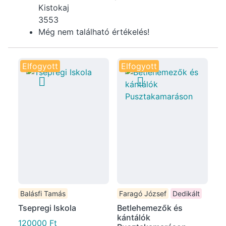
Kistokaj
3553
Még nem található értékelés!
Elfogyott
Elfogyott
Balásfi Tamás
Faragó József
Dedikált
Tsepregi Iskola
Betlehemezők és
kántálók
120000
Ft