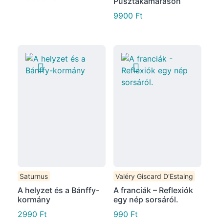
Pusztakamaráson
9900
Ft
Saturnus
Valéry Giscard D'Estaing
A helyzet és a Bánffy-
A franciák – Reflexiók
kormány
egy nép sorsáról.
2990
Ft
990
Ft