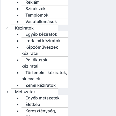
Reklám
Színészek
Templomok
Vasútállomások
Kéziratok
Egyéb kéziratok
Irodalmi kéziratok
Képzőművészek
kéziratai
Politikusok
kéziratai
Történelmi kéziratok,
oklevelek
Zenei kéziratok
Metszetek
Egyéb metszetek
Életkép
Kereszténység,