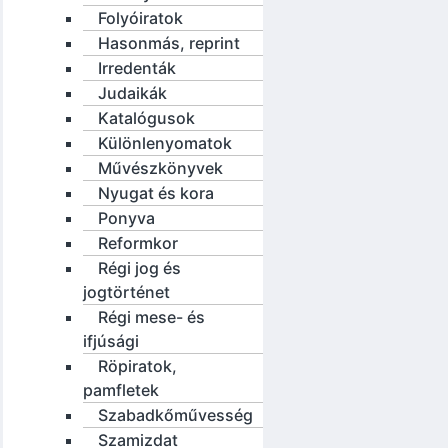
Folyóiratok
Hasonmás, reprint
Irredenták
Judaikák
Katalógusok
Különlenyomatok
Művészkönyvek
Nyugat és kora
Ponyva
Reformkor
Régi jog és
jogtörténet
Régi mese- és
ifjúsági
Röpiratok,
pamfletek
Szabadkőművesség
Szamizdat