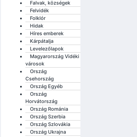
Falvak, községek
Felvidék
Folklór
Hidak
Híres emberek
Kárpátalja
Levelezőlapok
Magyarország Vidéki
városok
Ország
Csehország
Ország Egyéb
Ország
Horvátország
Ország Románia
Ország Szerbia
Ország Szlovákia
Ország Ukrajna