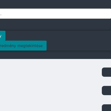
y
redmény megtekintése