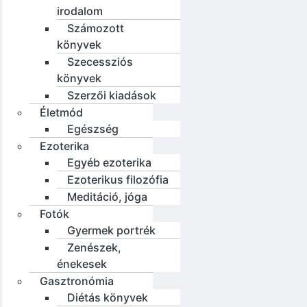
irodalom
Számozott
könyvek
Szecessziós
könyvek
Szerzői kiadások
Életmód
Egészség
Ezoterika
Egyéb ezoterika
Ezoterikus filozófia
Meditáció, jóga
Fotók
Gyermek portrék
Zenészek,
énekesek
Gasztronómia
Diétás könyvek