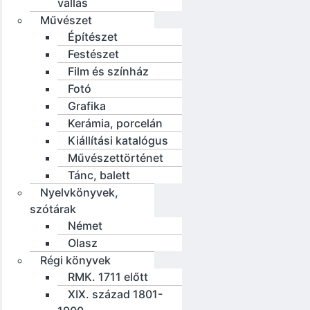
vallás
Művészet
Építészet
Festészet
Film és színház
Fotó
Grafika
Kerámia, porcelán
Kiállítási katalógus
Művészettörténet
Tánc, balett
Nyelvkönyvek,
szótárak
Német
Olasz
Régi könyvek
RMK. 1711 előtt
XIX. század 1801-