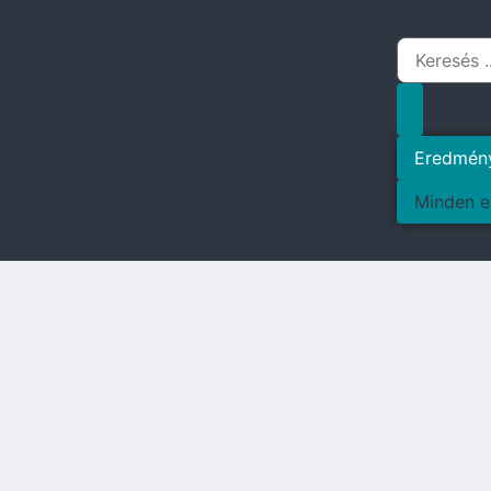
Eredmén
Minden e