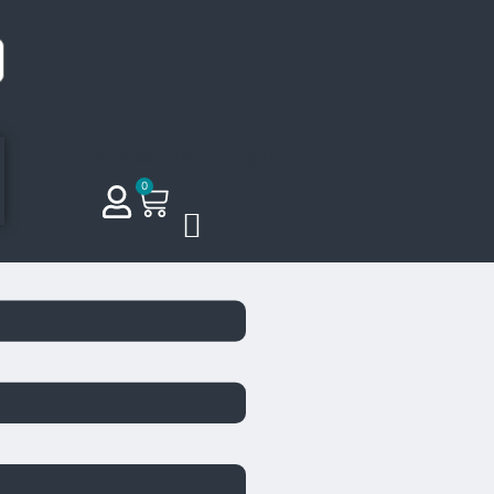
Fiókom
Kosár
Kívánságlista
0