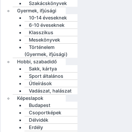
Szakácskönyvek
Gyermek, ifjúsági
10-14 éveseknek
6-10 éveseknek
Klasszikus
Mesekönyvek
Történelem
(Gyermek, ifjúsági)
Hobbi, szabadidő
Sakk, kártya
Sport általános
Útleírások
Vadászat, halászat
Képeslapok
Budapest
Csoportképek
Délvidék
Erdély