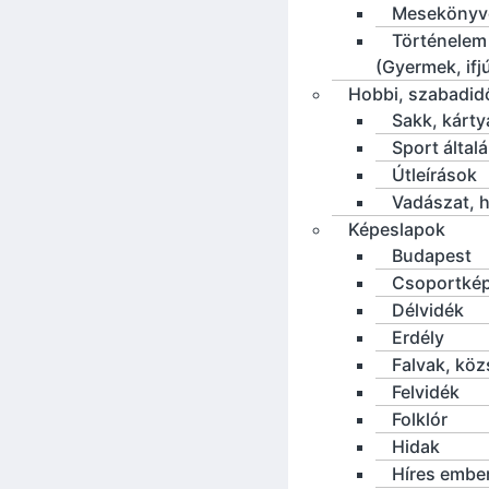
Mesekönyv
Történelem
(Gyermek, ifj
Hobbi, szabadid
Sakk, kárty
Sport által
Útleírások
Vadászat, h
Képeslapok
Budapest
Csoportké
Délvidék
Erdély
Falvak, kö
Felvidék
Folklór
Hidak
Híres embe