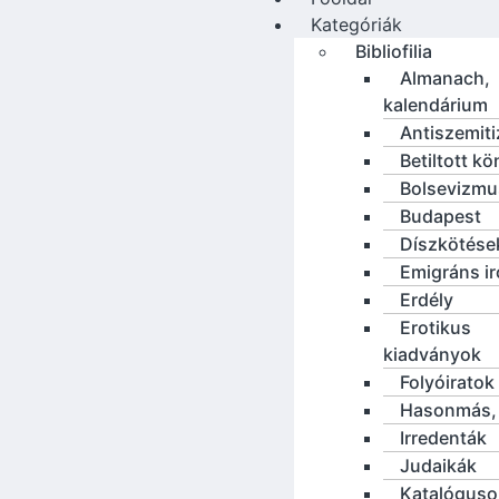
Kategóriák
Bibliofilia
Almanach,
kalendárium
Antiszemit
Betiltott k
Bolsevizmu
Budapest
Díszkötése
Emigráns i
Erdély
Erotikus
kiadványok
Folyóiratok
Hasonmás, 
Irredenták
Judaikák
Katalóguso