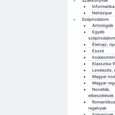
Szakkönyvek
Informatika
Nehézipar
Szépirodalom
Antológiák
Egyéb
szépirodalom
Életrajz, rip
Esszé
Irodalomtö
Klasszika-f
Levelezés, 
Magyar iro
Magyar reg
Novellák,
elbeszélések
Romantiku
regények
Színművek