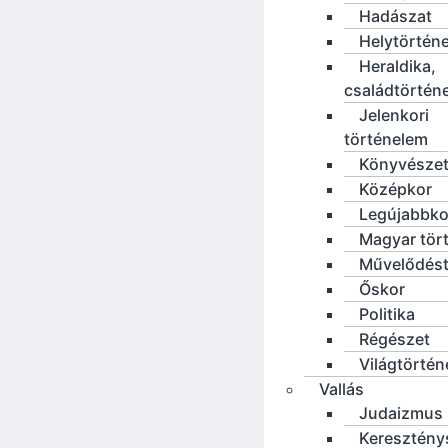
Hadászat
Helytörténe
Heraldika,
családtörtén
Jelenkori
történelem
Könyvésze
Középkor
Legújabbko
Magyar tör
Művelődést
Őskor
Politika
Régészet
Világtörté
Vallás
Judaizmus
Keresztény