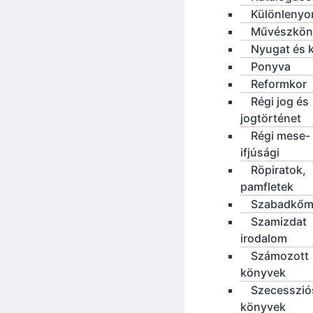
Különleny
Művészkön
Nyugat és 
Ponyva
Reformkor
Régi jog és
jogtörténet
Régi mese-
ifjúsági
Röpiratok,
pamfletek
Szabadkőm
Szamizdat
irodalom
Számozott
könyvek
Szecesszió
könyvek