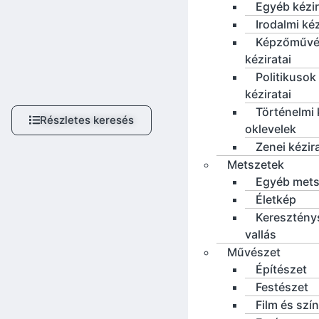
Egyéb kézi
Irodalmi ké
Képzőművé
kéziratai
Politikusok
kéziratai
Történelmi 
Részletes keresés
oklevelek
Zenei kézir
Metszetek
Egyéb mets
Életkép
Keresztény
vallás
Művészet
Építészet
Festészet
Film és szí