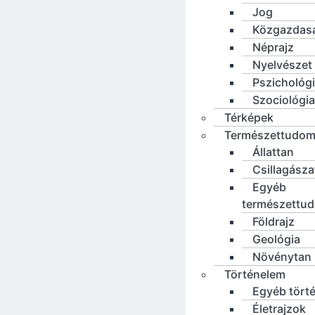
Jog
Közgazdas
Néprajz
Nyelvészet
Pszichológ
Szociológia
Térképek
Természettudo
Állattan
Csillagásza
Egyéb
természettu
Földrajz
Geológia
Növénytan
Történelem
Egyéb tört
Életrajzok