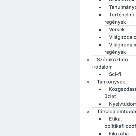
Tanulmány
Történelmi
regények
Versek
Világirodal
Világirodal
regények
Szórakoztató
irodalom
Sci-fi
Tankönyvek
Közgazdas
üzlet
Nyelvtudo
Társadalomtud
Etika,
politikafilozó
Filozófia