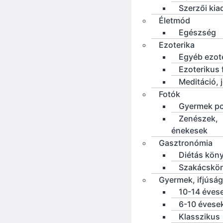
Szerzői ki
Életmód
Egészség
Ezoterika
Egyéb ezot
Ezoterikus f
Meditáció, 
Fotók
Gyermek po
Zenészek,
énekesek
Gasztronómia
Diétás kön
Szakácskö
Gyermek, ifjúság
10-14 éves
6-10 évese
Klasszikus