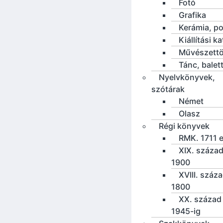
Fotó
Grafika
Kerámia, po
Kiállítási k
Művészettö
Tánc, balet
Nyelvkönyvek,
szótárak
Német
Olasz
Régi könyvek
RMK. 1711 e
XIX. század
1900
XVIII. száz
1800
XX. század 
1945-ig