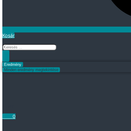
Kosár
Search
...
Eredmény
Minden eredmény megtekintése
Fiókom
Kosár
0
Ft
0