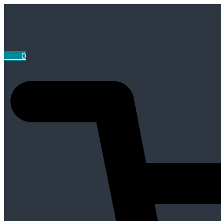
Ugrás
a
tartalomhoz
0
Ft
0