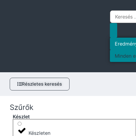
Eredmén
Minden e
Részletes keresés
Szűrők
Készlet
Készleten