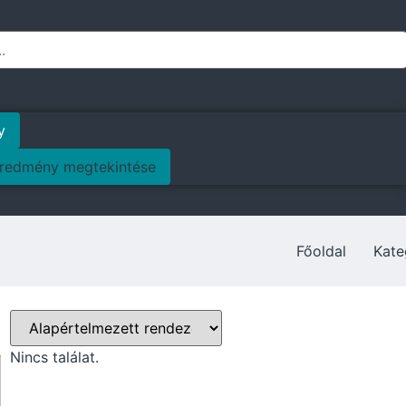
y
redmény megtekintése
Főoldal
Kate
Nincs találat.