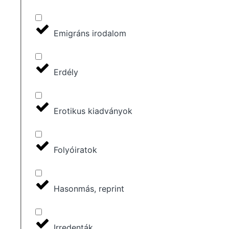
Emigráns irodalom
Erdély
Erotikus kiadványok
Folyóiratok
Hasonmás, reprint
Irredenták