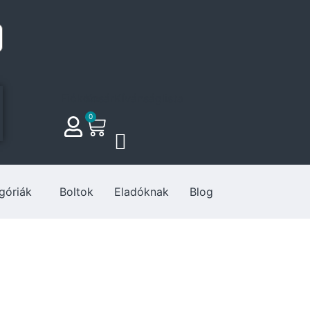
Fiókom
Kosár
Kívánságlista
0
góriák
Boltok
Eladóknak
Blog