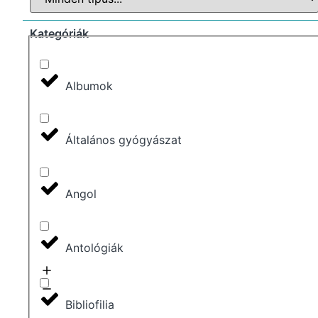
Kategóriák
Albumok
Általános gyógyászat
Angol
Antológiák
Bibliofilia