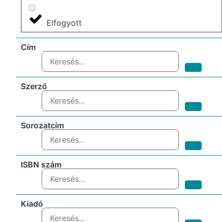
Elfogyott
Cím
Szerző
Sorozatcím
ISBN szám
Kiadó