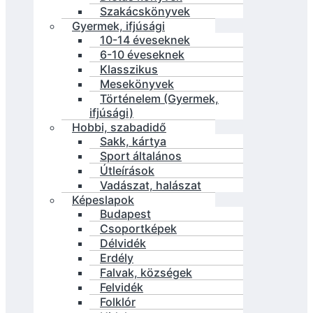
Szakácskönyvek
Gyermek, ifjúsági
10-14 éveseknek
6-10 éveseknek
Klasszikus
Mesekönyvek
Történelem (Gyermek,
ifjúsági)
Hobbi, szabadidő
Sakk, kártya
Sport általános
Útleírások
Vadászat, halászat
Képeslapok
Budapest
Csoportképek
Délvidék
Erdély
Falvak, községek
Felvidék
Folklór