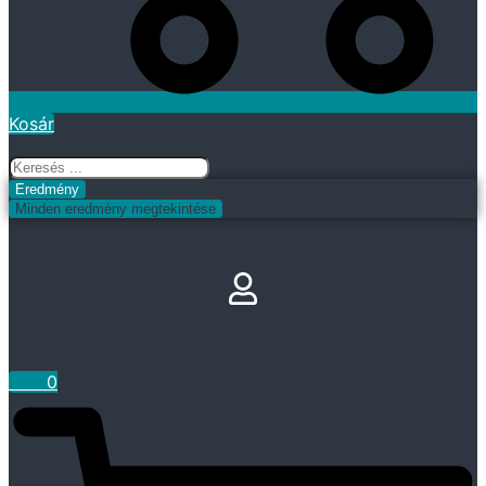
Kosár
Search
...
Eredmény
Minden eredmény megtekintése
Fiókom
Kosár
0
Ft
0