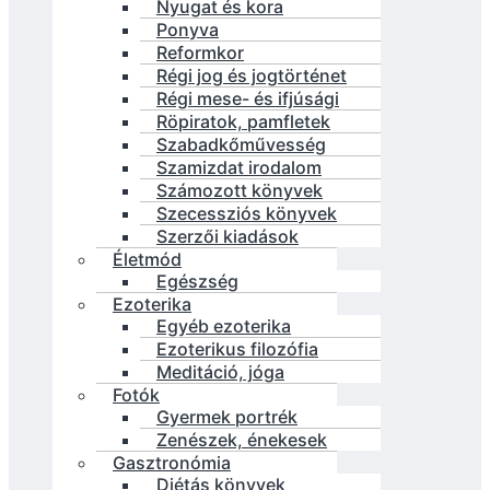
Nyugat és kora
Ponyva
Reformkor
Régi jog és jogtörténet
Régi mese- és ifjúsági
Röpiratok, pamfletek
Szabadkőművesség
Szamizdat irodalom
Számozott könyvek
Szecessziós könyvek
Szerzői kiadások
Életmód
Egészség
Ezoterika
Egyéb ezoterika
Ezoterikus filozófia
Meditáció, jóga
Fotók
Gyermek portrék
Zenészek, énekesek
Gasztronómia
Diétás könyvek