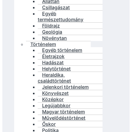
Állattan
Csillagászat
Egyéb
természettudomány
Földrajz
Geológia
Növénytan
Történelem
Egyéb történelem
Életrajzok
Hadászat
Helytörténet
Heraldika,
családtörténet
Jelenkori történelem
Könyvészet
Középkor
Legújabbkor
Magyar történelem
Művelődéstörténet
Őskor
Politika