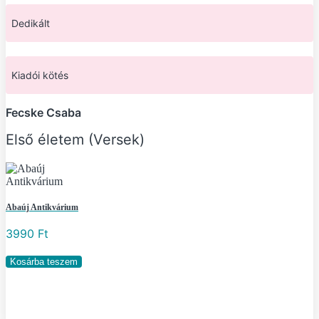
Dedikált
Kiadói kötés
Fecske Csaba
Első életem (Versek)
Abaúj Antikvárium
3990
Ft
Első
Kosárba teszem
életem
(Versek)
mennyiség