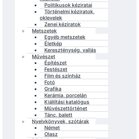
Politikusok kéziratai
Történelmi kéziratok,
oklevelek
Zenei kéziratok
Metszetek
Egyéb metszetek
Életkép
Kereszténység, vallás
Művészet
Építészet
Festészet
Film és színház
Fotó
Grafika
Kerámia, porcelán
Kiállítási katalógus
Művészettörténet
Tánc, balett
Nyelvkönyvek, szótárak
Német
Olasz