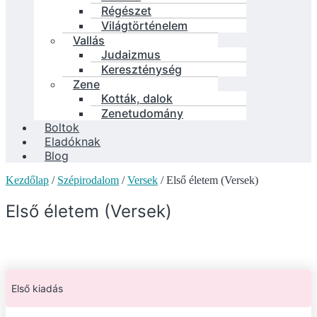
Régészet
Világtörténelem
Vallás
Judaizmus
Kereszténység
Zene
Kották, dalok
Zenetudomány
Boltok
Eladóknak
Blog
Kezdőlap
/
Szépirodalom
/
Versek
/ Első életem (Versek)
Első életem (Versek)
Első kiadás