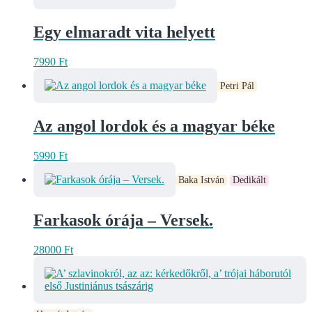
Egy elmaradt vita helyett
7990
Ft
Petri Pál
Az angol lordok és a magyar béke
5990
Ft
Baka István
Dedikált
Farkasok órája – Versek.
28000
Ft