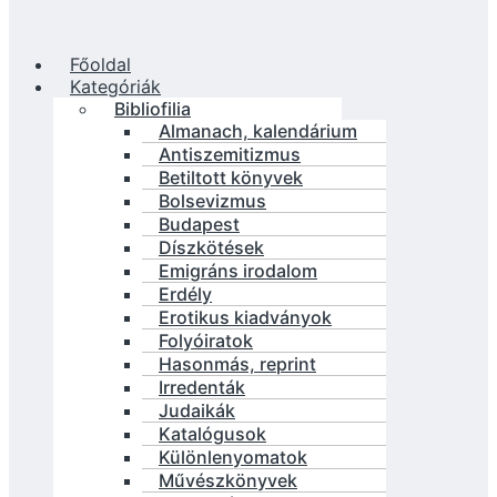
Főoldal
Kategóriák
Bibliofilia
Almanach, kalendárium
Antiszemitizmus
Betiltott könyvek
Bolsevizmus
Budapest
Díszkötések
Emigráns irodalom
Erdély
Erotikus kiadványok
Folyóiratok
Hasonmás, reprint
Irredenták
Judaikák
Katalógusok
Különlenyomatok
Művészkönyvek