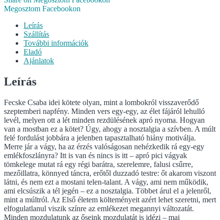
Megosztom Facebookon
Leírás
Szállítás
További információk
Eladó
Ajánlatok
Leírás
Fecske Csaba idei kötete olyan, mint a lombokról visszaverődő
szeptemberi napfény. Minden vers egy-egy, az élet fájáról lehulló
levél, melyen ott a lét minden rezdülésének apró nyoma. Hogyan
van a mostban ez a kötet? Úgy, ahogy a nosztalgia a szívben. A múlt
felé fordulást jobbára a jelenben tapasztalható hiány motiválja.
Merre jár a vágy, ha az érzés valóságosan nehézkedik rá egy-egy
emlékfoszlányra? Itt is van és nincs is itt – apró pici vágyak
tömkelege mutat rá egy régi barátra, szerelemre, falusi csűrre,
mezőillatra, könnyed táncra, erőtől duzzadó testre: őt akarom viszont
látni, és nem ezt a mostani telen-talant. A vágy, ami nem működik,
ami elcsúszik a tél jegén – ez a nosztalgia. Többet árul el a jelenről,
mint a múltról. Az Első életem költeményeit azért lehet szeretni, mert
elfogulatlanul viszik színre az emlékezet megannyi változatát.
Minden mozdulatunk az őseink mozdulatát is idézi – mai