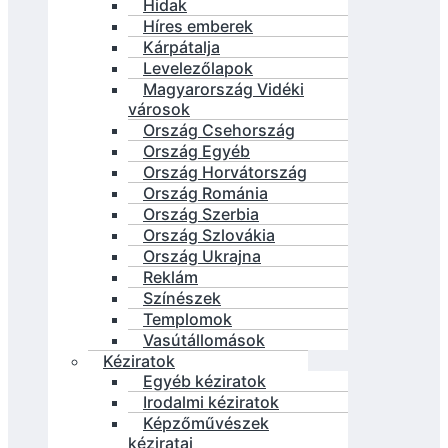
Hidak
Híres emberek
Kárpátalja
Levelezőlapok
Magyarország Vidéki
városok
Ország Csehország
Ország Egyéb
Ország Horvátország
Ország Románia
Ország Szerbia
Ország Szlovákia
Ország Ukrajna
Reklám
Színészek
Templomok
Vasútállomások
Kéziratok
Egyéb kéziratok
Irodalmi kéziratok
Képzőművészek
kéziratai