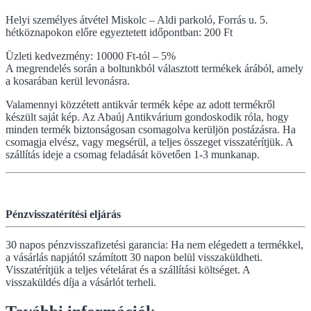
Helyi személyes átvétel Miskolc – Aldi parkoló, Forrás u. 5.
hétköznapokon előre egyeztetett időpontban: 200 Ft
Üzleti kedvezmény: 10000 Ft-tól – 5%
A megrendelés során a boltunkból választott termékek árából, amely
a kosarában kerül levonásra.
Valamennyi közzétett antikvár termék képe az adott termékről
készült saját kép. Az Abaúj Antikvárium gondoskodik róla, hogy
minden termék biztonságosan csomagolva kerüljön postázásra. Ha
csomagja elvész, vagy megsérül, a teljes összeget visszatérítjük. A
szállítás ideje a csomag feladását követően 1-3 munkanap.
Pénzvisszatérítési eljárás
30 napos pénzvisszafizetési garancia: Ha nem elégedett a termékkel,
a vásárlás napjától számított 30 napon belül visszaküldheti.
Visszatérítjük a teljes vételárat és a szállítási költséget. A
visszaküldés díja a vásárlót terheli.