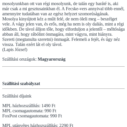
mosolyunkban ott van régi mosolyunk, de talán egy baráté is, aki
már csak a mi gesztusainkban él. A Fecske-vers annyival több ennél,
amennyire tudatában van az egész helyzet szomorúságának.
Mosolya kinyújtott kéz a múlt felé, de nem öleli meg – beszélget
vele. A vágy jelen van, és erős, még ha nem is oly daliás, mint a régi
időkben. De távol álljon tőle, hogy elforduljon a jelentől – méltósága
abban áll, hogy rábólint önmagára, mint vágyra, mint hiányra.
Szereti (megtanulta szeretni) önmagát. Felemeli a fejét, és úgy néz
vissza. Talán ezért lát el oly távol.
(Lapis József)
Szállítási országok:
Magyarország
Szállítási szabályzat
Szállítási díjaink
MPL házhozszállítás: 1490 Ft
MPL csomagautomata: 990 Ft
FoxPost csomagautomata: 990 Ft
MPL utánvétes házhozszállítás: 2290 Ft