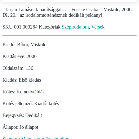
“Tarján Tamásnak barátsággal… – Fecske Csaba – Miskolc, 2006.
IX. 20.” az irodalomtörténésznek dedikált példány!
SKU
001 000264
Kategóriák
Szépirodalom
,
Versek
Kiadó: Bíbor, Miskolc
Kiadás éve: 2006
Oldalszám: 136
Kiadás: Első kiadás
Kötés: Keménytáblás
Kötés jellemző: Kiadói kötés
Bejegyzés: Dedikált
Állapot: Jó állapot
Share on Megosztom Facebookon