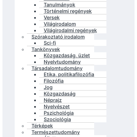
Tanulmányok
Történelmi regények
Versek
Világirodalom
Világirodalmi regények
Szórakoztató irodalom
Sci-fi
Tankönyvek
Közgazdaság, üzlet
Nyelvtudomány
Társadalomtudomány
Etika, politikafilozófia
Filozófia
Jog
Közgazdaság
Néprajz
Nyelvészet
Pszichológia
Szociológia
Térképek
Természettudomány