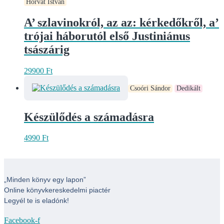
Horvát István
A’ szlavinokról, az az: kérkedőkről, a’
trójai háborutól első Justiniánus
tsászárig
29900
Ft
Csoóri Sándor
Dedikált
Készülődés a számadásra
4990
Ft
„Minden könyv egy lapon”
Online könyvkereskedelmi piactér
Legyél te is eladónk!
Facebook-f