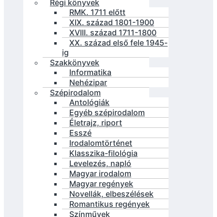
Régi könyvek
RMK. 1711 előtt
XIX. század 1801-1900
XVIII. század 1711-1800
XX. század első fele 1945-
ig
Szakkönyvek
Informatika
Nehézipar
Szépirodalom
Antológiák
Egyéb szépirodalom
Életrajz, riport
Esszé
Irodalomtörténet
Klasszika-filológia
Levelezés, napló
Magyar irodalom
Magyar regények
Novellák, elbeszélések
Romantikus regények
Színművek