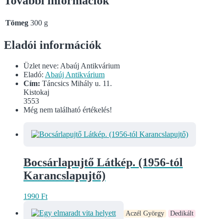
További információk
Tömeg
300 g
Eladói információk
Üzlet neve:
Abaúj Antikvárium
Eladó:
Abaúj Antikvárium
Cím:
Táncsics Mihály u. 11.
Kistokaj
3553
Még nem található értékelés!
Bocsárlapujtő Látkép. (1956-tól
Karancslapujtő)
1990
Ft
Aczél György
Dedikált