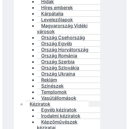
Hidak
Híres emberek
Kárpátalja
Levelezőlapok
Magyarország Vidéki
városok
Ország Csehország
Ország Egyéb
Ország Horvátország
Ország Románia
Ország Szerbia
Ország Szlovákia
Ország Ukrajna
Reklám
Színészek
Templomok
Vasútállomások
Kéziratok
Egyéb kéziratok
Irodalmi kéziratok
Képzőművészek
kéziratai