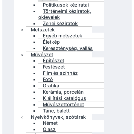
Politikusok kéziratai
Történelmi kéziratok,
oklevelek
Zenei kéziratok
Metszetek
Egyéb metszetek
Életkép
Kereszténység, vallás
Művészet
Építészet
Festészet
Film és színház
Fotó
Grafika
Kerámia, porcelán
Kiállítási katalógus
Művészettörténet
Tánc, balett
Nyelvkönyvek, szótárak
Német
Olasz