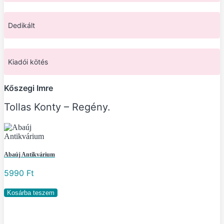
Dedikált
Kiadói kötés
Kőszegi Imre
Tollas Konty – Regény.
Abaúj Antikvárium
5990
Ft
Tollas
Kosárba teszem
Konty
-
Regény.