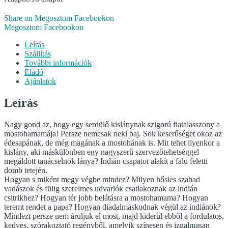
Share on Megosztom Facebookon
Megosztom Facebookon
Leírás
Szállítás
További információk
Eladó
Ajánlatok
Leírás
Nagy gond az, hogy egy serdülő kislánynak szigorú fiatalasszony a
mostohamamája! Persze nemcsak neki baj. Sok keserűséget okoz az
édesapának, de még magának a mostohának is. Mit tehet ilyenkor a
kislány, aki máskülönben egy nagyszerű szervezőtehetséggel
megáldott tanácselnök lánya? Indián csapatot alakít a falu feletti
domb tetején.
Hogyan s miként megy végbe mindez? Milyen hősies szabad
vadászok és fülig szerelmes udvarlók csatlakoznak az indián
csitrikhez? Hogyan tér jobb belátásra a mostohamama? Hogyan
teremt rendet a papa? Hogyan diadalmaskodnak végül az indiánok?
Mindezt persze nem áruljuk el most, majd kiderül ebből a fordulatos,
kedves, szórakoztató regényből, amelyik színesen és izgalmasan