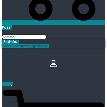
Kosár
Search
...
Eredmény
Minden eredmény megtekintése
Fiókom
Kosár
0
Ft
0