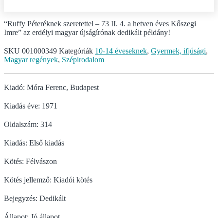
mennyiség
“Ruffy Péteréknek szeretettel – 73 II. 4. a hetven éves Kőszegi
Imre” az erdélyi magyar újságírónak dedikált példány!
SKU
001000349
Kategóriák
10-14 éveseknek
,
Gyermek, ifjúsági
,
Magyar regények
,
Szépirodalom
Kiadó: Móra Ferenc, Budapest
Kiadás éve: 1971
Oldalszám: 314
Kiadás: Első kiadás
Kötés: Félvászon
Kötés jellemző: Kiadói kötés
Bejegyzés: Dedikált
Állapot: Jó állapot