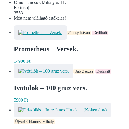
Cím:
Táncsics Mihály u. 11.
Kistokaj
3553
Még nem található értékelés!
Jánosy István
Dedikált
Prometheus – Versek.
14900
Ft
Rab Zsuzsa
Dedikált
Ivótülök – 100 grúz vers.
5900
Ft
Újvári Chlamny Mihály