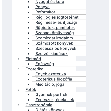
Nyugat és kora
Ponyva
Reformkor
Régi jog és jogtörténet
Régi mese- és ifjúsági
Röpiratok, pamfletek
Szabadkőművesség
Szamizdat irodalom
Számozott könyvek
Szecessziós könyvek
Szerzői kiadások
Életmód
Egészség
Ezoterika
Egyéb ezoterika
Ezoterikus filozófia
Meditáció, jóga
Fotók
Gyermek portrék
Zenészek, énekesek
Gasztronómia
Diétás könyvek