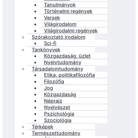
Tanulmányok
Történelmi regények
Versek
Világirodalom
Világirodalmi regények
Szórakoztató irodalom
Sci-fi
Tankönyvek
Közgazdaság, üzlet
Nyelvtudomány
Társadalomtudomány
Etika, politikafilozófia
Filozófia
Jog
Közgazdaság
Néprajz
Nyelvészet
Pszichológia
Szociológia
Térképek
Természettudomány