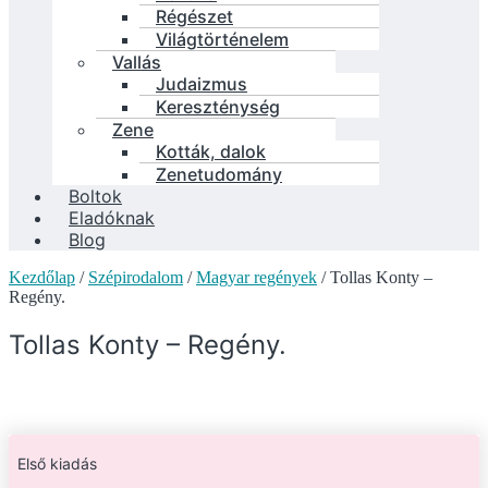
Régészet
Világtörténelem
Vallás
Judaizmus
Kereszténység
Zene
Kották, dalok
Zenetudomány
Boltok
Eladóknak
Blog
Kezdőlap
/
Szépirodalom
/
Magyar regények
/ Tollas Konty –
Regény.
Tollas Konty – Regény.
Első kiadás