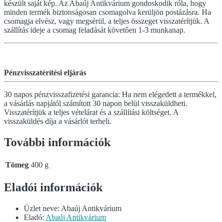
készült saját kép. Az Abaúj Antikvárium gondoskodik róla, hogy
minden termék biztonságosan csomagolva kerüljön postázásra. Ha
csomagja elvész, vagy megsérül, a teljes összeget visszatérítjük. A
szállítás ideje a csomag feladását követően 1-3 munkanap.
Pénzvisszatérítési eljárás
30 napos pénzvisszafizetési garancia: Ha nem elégedett a termékkel,
a vásárlás napjától számított 30 napon belül visszaküldheti.
Visszatérítjük a teljes vételárat és a szállítási költséget. A
visszaküldés díja a vásárlót terheli.
További információk
Tömeg
400 g
Eladói információk
Üzlet neve:
Abaúj Antikvárium
Eladó:
Abaúj Antikvárium