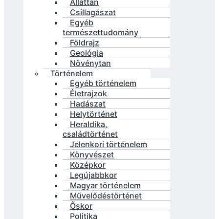
Állattan
Csillagászat
Egyéb
természettudomány
Földrajz
Geológia
Növénytan
Történelem
Egyéb történelem
Életrajzok
Hadászat
Helytörténet
Heraldika,
családtörténet
Jelenkori történelem
Könyvészet
Középkor
Legújabbkor
Magyar történelem
Művelődéstörténet
Őskor
Politika