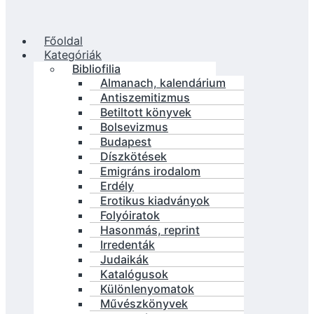
Főoldal
Kategóriák
Bibliofilia
Almanach, kalendárium
Antiszemitizmus
Betiltott könyvek
Bolsevizmus
Budapest
Díszkötések
Emigráns irodalom
Erdély
Erotikus kiadványok
Folyóiratok
Hasonmás, reprint
Irredenták
Judaikák
Katalógusok
Különlenyomatok
Művészkönyvek