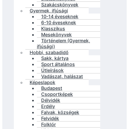
Szakácskönyvek
Gyermek, ifjúsági
10-14 éveseknek
6-10 éveseknek
Klasszikus
Mesekönyvek
Történelem (Gyermek,
ifjúsági)
Hobbi, szabadidő
Sakk, kártya
Sport általános
Útleírások
Vadászat, halászat
Képeslapok
Budapest
Csoportképek
Délvidék
Erdély
Falvak, községek
Felvidék
Folklór