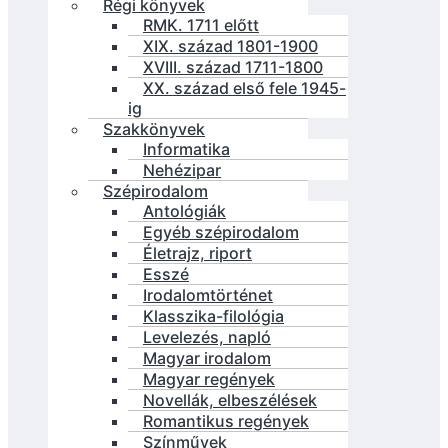
Régi könyvek
RMK. 1711 előtt
XIX. század 1801-1900
XVIII. század 1711-1800
XX. század első fele 1945-
ig
Szakkönyvek
Informatika
Nehézipar
Szépirodalom
Antológiák
Egyéb szépirodalom
Életrajz, riport
Esszé
Irodalomtörténet
Klasszika-filológia
Levelezés, napló
Magyar irodalom
Magyar regények
Novellák, elbeszélések
Romantikus regények
Színművek