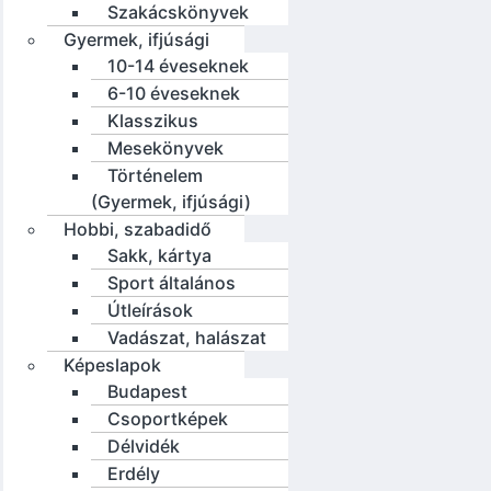
Szakácskönyvek
Gyermek, ifjúsági
10-14 éveseknek
6-10 éveseknek
Klasszikus
Mesekönyvek
Történelem
(Gyermek, ifjúsági)
Hobbi, szabadidő
Sakk, kártya
Sport általános
Útleírások
Vadászat, halászat
Képeslapok
Budapest
Csoportképek
Délvidék
Erdély