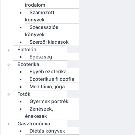
irodalom
Számozott
könyvek
Szecessziós
könyvek
Szerzői kiadások
Életmód
Egészség
Ezoterika
Egyéb ezoterika
Ezoterikus filozófia
Meditáció, jóga
Fotók
Gyermek portrék
Zenészek,
énekesek
Gasztronómia
Diétás könyvek