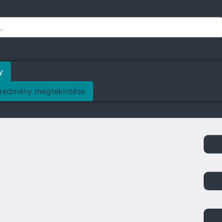
y
redmény megtekintése