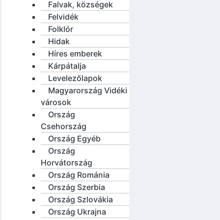
Falvak, községek
Felvidék
Folklór
Hidak
Híres emberek
Kárpátalja
Levelezőlapok
Magyarország Vidéki
városok
Ország
Csehország
Ország Egyéb
Ország
Horvátország
Ország Románia
Ország Szerbia
Ország Szlovákia
Ország Ukrajna