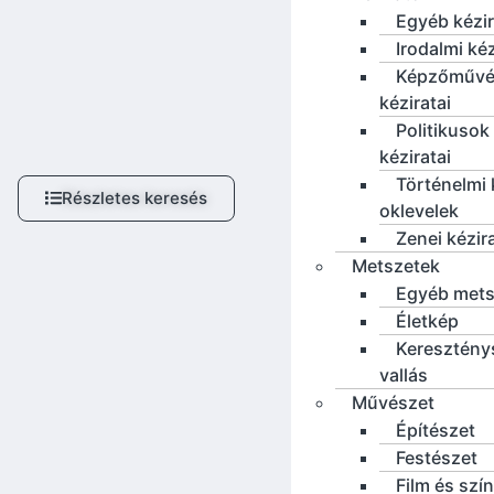
Egyéb kézi
Irodalmi ké
Képzőművé
kéziratai
Politikusok
kéziratai
Történelmi 
Részletes keresés
oklevelek
Zenei kézir
Metszetek
Egyéb mets
Életkép
Keresztény
vallás
Művészet
Építészet
Festészet
Film és szí