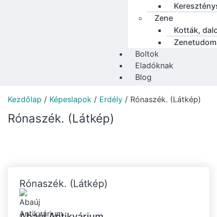
Keresztény
Zene
Kották, dal
Zenetudom
Boltok
Eladóknak
Blog
Kezdőlap
/
Képeslapok
/
Erdély
/ Rónaszék. (Látkép)
Rónaszék. (Látkép)
Rónaszék. (Látkép)
Abaúj Antikvárium