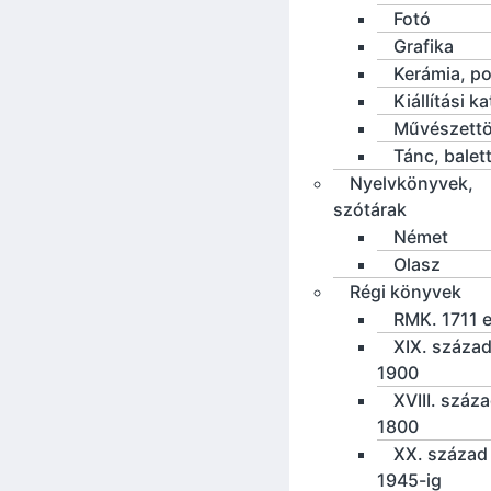
Fotó
Grafika
Kerámia, po
Kiállítási k
Művészettö
Tánc, balet
Nyelvkönyvek,
szótárak
Német
Olasz
Régi könyvek
RMK. 1711 e
XIX. század
1900
XVIII. száz
1800
XX. század 
1945-ig