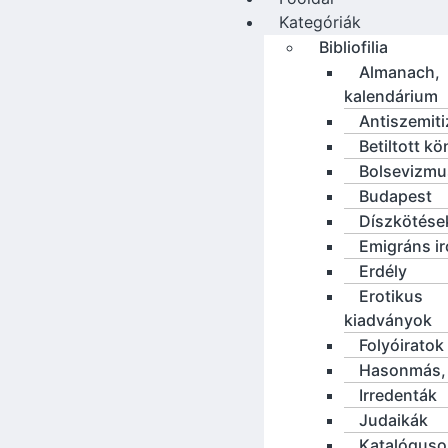
Kategóriák
Bibliofilia
Almanach,
kalendárium
Antiszemit
Betiltott k
Bolsevizmu
Budapest
Díszkötése
Emigráns i
Erdély
Erotikus
kiadványok
Folyóiratok
Hasonmás, 
Irredenták
Judaikák
Katalóguso