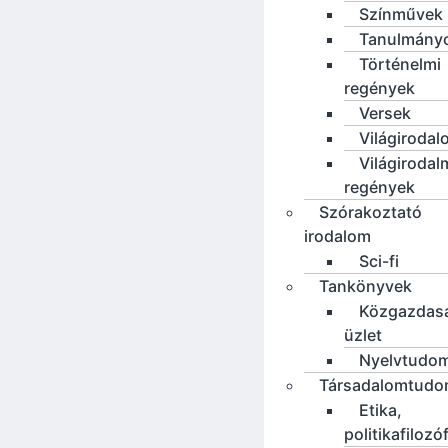
Színművek
Tanulmány
Történelmi
regények
Versek
Világirodal
Világirodal
regények
Szórakoztató
irodalom
Sci-fi
Tankönyvek
Közgazdas
üzlet
Nyelvtudo
Társadalomtud
Etika,
politikafilozó