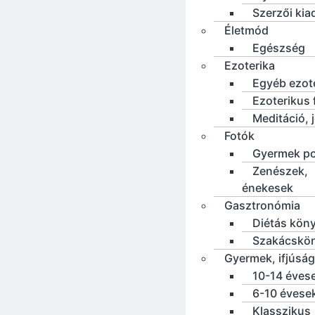
Szerzői ki
Életmód
Egészség
Ezoterika
Egyéb ezot
Ezoterikus f
Meditáció, 
Fotók
Gyermek po
Zenészek,
énekesek
Gasztronómia
Diétás kön
Szakácskö
Gyermek, ifjúság
10-14 éves
6-10 évese
Klasszikus