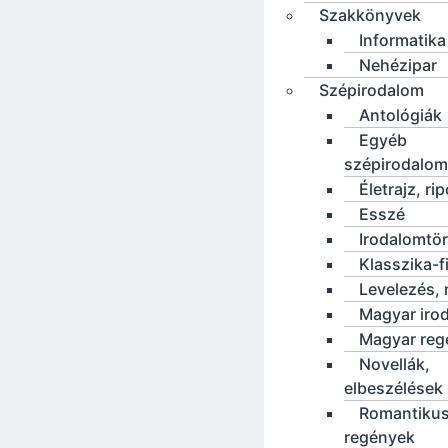
Szakkönyvek
Informatika
Nehézipar
Szépirodalom
Antológiák
Egyéb
szépirodalom
Életrajz, rip
Esszé
Irodalomtö
Klasszika-f
Levelezés, 
Magyar iro
Magyar reg
Novellák,
elbeszélések
Romantiku
regények