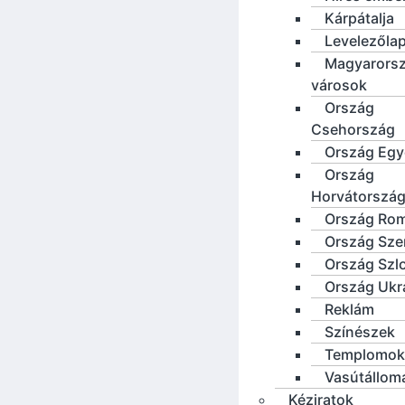
Kárpátalja
Levelezőla
Magyarorsz
városok
Ország
Csehország
Ország Eg
Ország
Horvátorszá
Ország Ro
Ország Sze
Ország Szl
Ország Ukr
Reklám
Színészek
Templomok
Vasútállom
Kéziratok