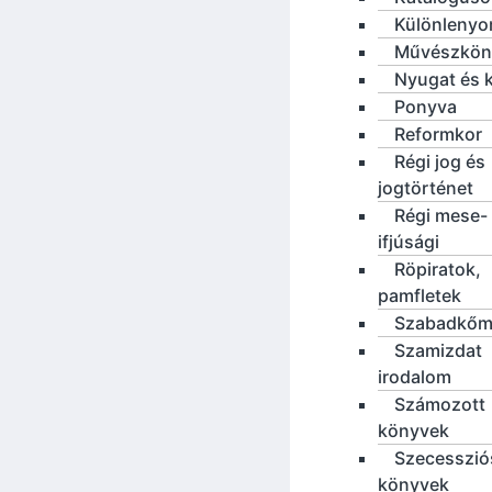
Különleny
Művészkön
Nyugat és 
Ponyva
Reformkor
Régi jog és
jogtörténet
Régi mese-
ifjúsági
Röpiratok,
pamfletek
Szabadkőm
Szamizdat
irodalom
Számozott
könyvek
Szecesszió
könyvek