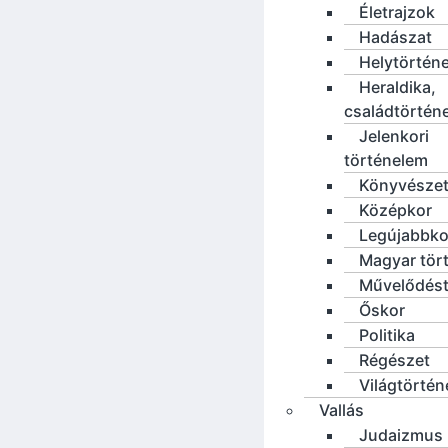
Életrajzok
Hadászat
Helytörténe
Heraldika,
családtörtén
Jelenkori
történelem
Könyvésze
Középkor
Legújabbko
Magyar tör
Művelődést
Őskor
Politika
Régészet
Világtörté
Vallás
Judaizmus