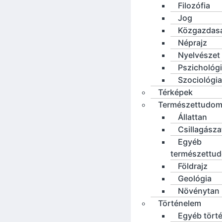
Filozófia
Jog
Közgazdas
Néprajz
Nyelvészet
Pszichológ
Szociológia
Térképek
Természettudo
Állattan
Csillagásza
Egyéb
természettu
Földrajz
Geológia
Növénytan
Történelem
Egyéb tört