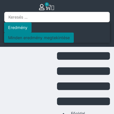
0
Eredmény
Minden eredmény megtekintése
Főoldal