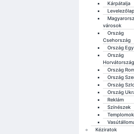
Kárpátalja
Levelezőla
Magyarorsz
városok
Ország
Csehország
Ország Eg
Ország
Horvátorszá
Ország Ro
Ország Sze
Ország Szl
Ország Ukr
Reklám
Színészek
Templomok
Vasútállom
Kéziratok