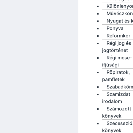
Különleny
Művészkön
Nyugat és 
Ponyva
Reformkor
Régi jog és
jogtörténet
Régi mese-
ifjúsági
Röpiratok,
pamfletek
Szabadkőm
Szamizdat
irodalom
Számozott
könyvek
Szecesszió
könyvek