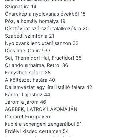
Szignatúra 14
Önarckép a nyolcvanas évekből 15
Póz, a homály homálya 19
Dísztávirat szárszói találkozókra 20
Szabédi szimfónia 21
Nyolcvankilenc utáni sanzon 32
Dies irae. Ca ira! 33
Sej, Thermidor! Haj, Fructidor! 35
Orlando sírhalma. Retro! 36
Könyvheti sláger 38
A költészet határa 40
Dallamvázlat egy lírai istálló falára 42
Kántor Lajoshoz 44
Járom a járom 46
AGEBEK, LATROK LAKOMÁJÁN
Cabaret Europayen:
kupié a schengeni zengerájbul 51
Erdélyi kisded certamen 54