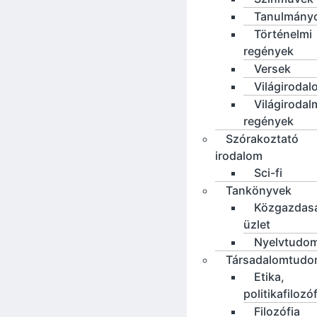
Tanulmány
Történelmi
regények
Versek
Világirodal
Világirodal
regények
Szórakoztató
irodalom
Sci-fi
Tankönyvek
Közgazdas
üzlet
Nyelvtudo
Társadalomtud
Etika,
politikafilozó
Filozófia