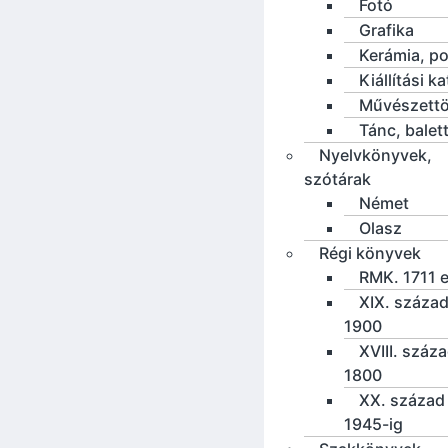
Fotó
Grafika
Kerámia, po
Kiállítási k
Művészettö
Tánc, balet
Nyelvkönyvek,
szótárak
Német
Olasz
Régi könyvek
RMK. 1711 e
XIX. század
1900
XVIII. száz
1800
XX. század 
1945-ig