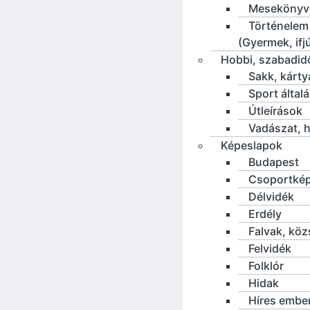
Mesekönyv
Történelem
(Gyermek, ifj
Hobbi, szabadid
Sakk, kárty
Sport által
Útleírások
Vadászat, h
Képeslapok
Budapest
Csoportké
Délvidék
Erdély
Falvak, kö
Felvidék
Folklór
Hidak
Híres embe