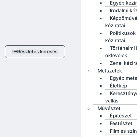
Egyéb kézi
Irodalmi ké
Képzőművé
kéziratai
Politikusok
kéziratai
Történelmi 
Részletes keresés
oklevelek
Zenei kézir
Metszetek
Egyéb mets
Életkép
Keresztény
vallás
Művészet
Építészet
Festészet
Film és szí