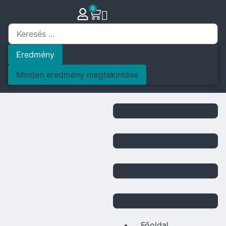
0
Eredmény
Minden eredmény megtekintése
Főoldal