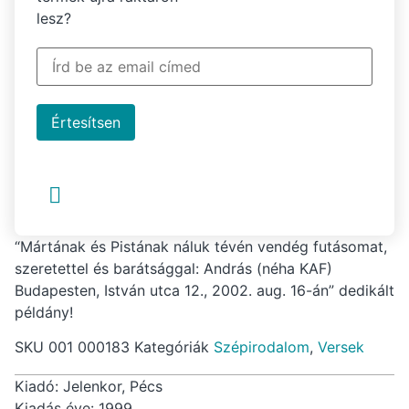
lesz?
Értesítsen
“Mártának és Pistának náluk tévén vendég futásomat,
szeretettel és barátsággal: András (néha KAF)
Budapesten, István utca 12., 2002. aug. 16-án” dedikált
példány!
SKU
001 000183
Kategóriák
Szépirodalom
,
Versek
Kiadó: Jelenkor, Pécs
Kiadás éve: 1999