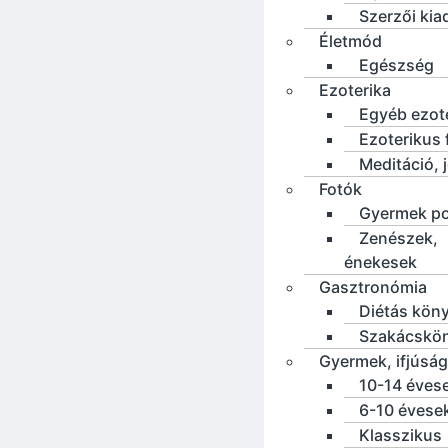
Szerzői ki
Életmód
Egészség
Ezoterika
Egyéb ezot
Ezoterikus f
Meditáció, 
Fotók
Gyermek po
Zenészek,
énekesek
Gasztronómia
Diétás kön
Szakácskö
Gyermek, ifjúság
10-14 éves
6-10 évese
Klasszikus