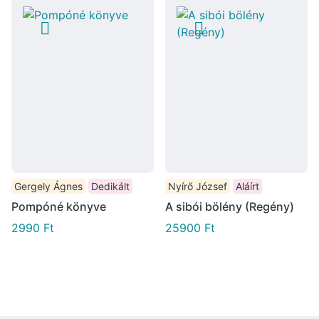
Gergely Ágnes
Dedikált
Nyírő József
Aláírt
Pompóné könyve
A sibói bölény (Regény)
2990
Ft
25900
Ft