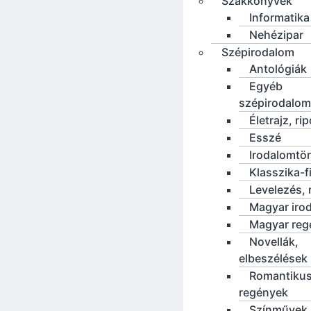
Szakkönyvek
Informatika
Nehézipar
Szépirodalom
Antológiák
Egyéb
szépirodalom
Életrajz, rip
Esszé
Irodalomtö
Klasszika-f
Levelezés, 
Magyar iro
Magyar reg
Novellák,
elbeszélések
Romantiku
regények
Színművek