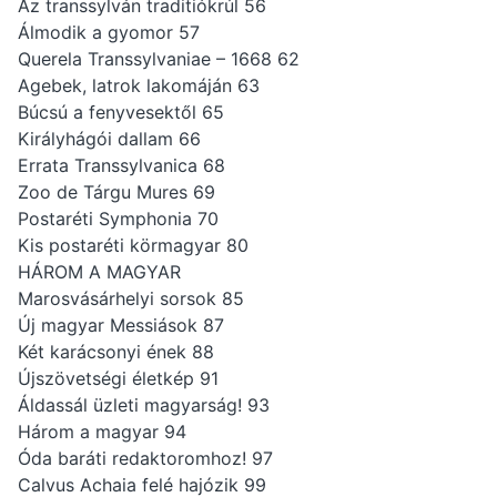
Az transsylván traditiókrúl 56
Álmodik a gyomor 57
Querela Transsylvaniae – 1668 62
Agebek, latrok lakomáján 63
Búcsú a fenyvesektől 65
Királyhágói dallam 66
Errata Transsylvanica 68
Zoo de Tárgu Mures 69
Postaréti Symphonia 70
Kis postaréti körmagyar 80
HÁROM A MAGYAR
Marosvásárhelyi sorsok 85
Új magyar Messiások 87
Két karácsonyi ének 88
Újszövetségi életkép 91
Áldassál üzleti magyarság! 93
Három a magyar 94
Óda baráti redaktoromhoz! 97
Calvus Achaia felé hajózik 99