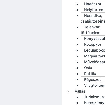
Hadászat
Helytörténe
Heraldika,
családtörtén
Jelenkori
történelem
Könyvésze
Középkor
Legújabbko
Magyar tör
Művelődést
Őskor
Politika
Régészet
Világtörté
Vallás
Judaizmus
Keresztény