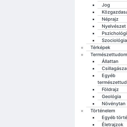
Jog
Közgazdas
Néprajz
Nyelvészet
Pszichológ
Szociológia
Térképek
Természettudo
Állattan
Csillagásza
Egyéb
természettu
Földrajz
Geológia
Növénytan
Történelem
Egyéb tört
Életrajzok