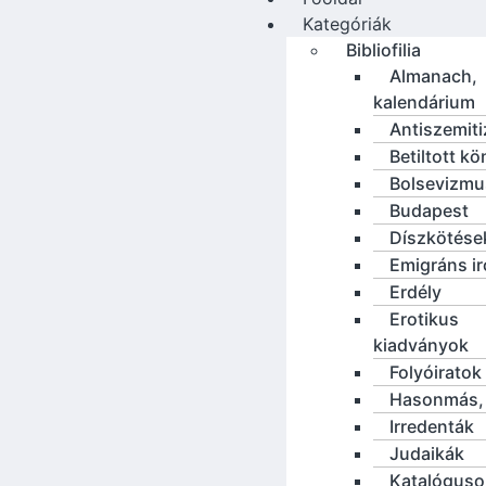
Kategóriák
Bibliofilia
Almanach,
kalendárium
Antiszemit
Betiltott k
Bolsevizmu
Budapest
Díszkötése
Emigráns i
Erdély
Erotikus
kiadványok
Folyóiratok
Hasonmás, 
Irredenták
Judaikák
Katalóguso