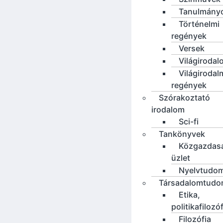
Tanulmány
Történelmi
regények
Versek
Világirodal
Világirodal
regények
Szórakoztató
irodalom
Sci-fi
Tankönyvek
Közgazdas
üzlet
Nyelvtudo
Társadalomtud
Etika,
politikafilozó
Filozófia