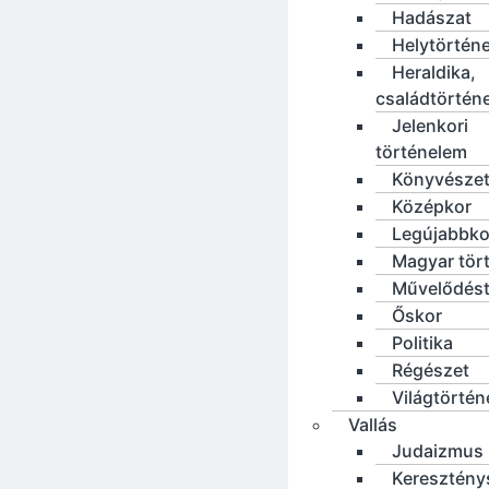
Hadászat
Helytörténe
Heraldika,
családtörtén
Jelenkori
történelem
Könyvésze
Középkor
Legújabbko
Magyar tör
Művelődést
Őskor
Politika
Régészet
Világtörté
Vallás
Judaizmus
Keresztény