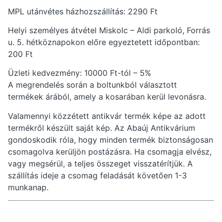
MPL utánvétes házhozszállítás: 2290 Ft
Helyi személyes átvétel Miskolc – Aldi parkoló, Forrás
u. 5. hétköznapokon előre egyeztetett időpontban:
200 Ft
Üzleti kedvezmény: 10000 Ft-tól – 5%
A megrendelés során a boltunkból választott
termékek árából, amely a kosarában kerül levonásra.
Valamennyi közzétett antikvár termék képe az adott
termékről készült saját kép. Az Abaúj Antikvárium
gondoskodik róla, hogy minden termék biztonságosan
csomagolva kerüljön postázásra. Ha csomagja elvész,
vagy megsérül, a teljes összeget visszatérítjük. A
szállítás ideje a csomag feladását követően 1-3
munkanap.