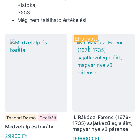
Kistokaj
3553
Még nem található értékelés!
Elfogyott
II. Rákóczi Ferenc (1676-
Tandori Dezső
Dedikált
1735) sajátkezűleg aláírt,
Medvetalp és barátai
magyar nyelvű pátense
29900
Ft
1990000
Ft