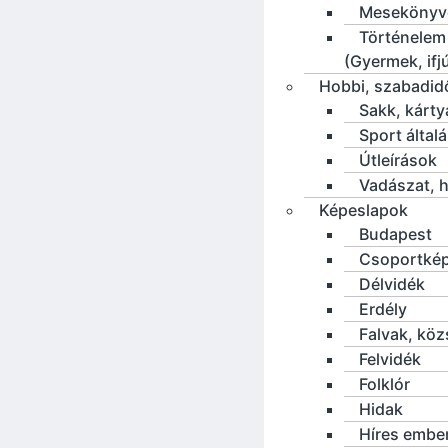
Mesekönyv
Történelem
(Gyermek, ifj
Hobbi, szabadid
Sakk, kárty
Sport által
Útleírások
Vadászat, h
Képeslapok
Budapest
Csoportké
Délvidék
Erdély
Falvak, kö
Felvidék
Folklór
Hidak
Híres embe