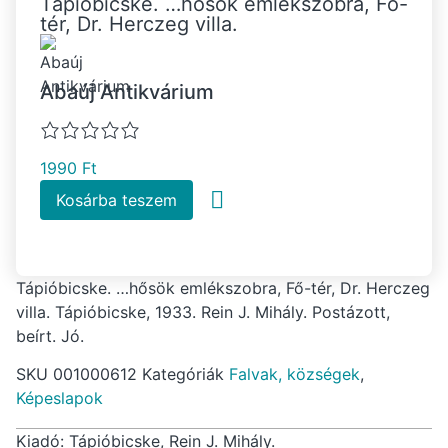
Tápióbicske. …hősök emlékszobra, Fő-
tér, Dr. Herczeg villa.
Abaúj Antikvárium
1990
Ft
Kosárba teszem
Tápióbicske. …hősök emlékszobra, Fő-tér, Dr. Herczeg
villa. Tápióbicske, 1933. Rein J. Mihály. Postázott,
beírt. Jó.
SKU
001000612
Kategóriák
Falvak, községek
,
Képeslapok
Kiadó: Tápióbicske, Rein J. Mihály.