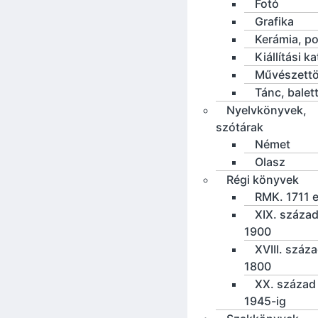
Fotó
Grafika
Kerámia, po
Kiállítási k
Művészettö
Tánc, balet
Nyelvkönyvek,
szótárak
Német
Olasz
Régi könyvek
RMK. 1711 e
XIX. század
1900
XVIII. száz
1800
XX. század 
1945-ig