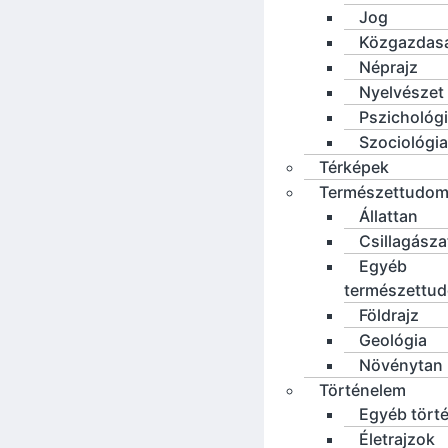
Jog
Közgazdas
Néprajz
Nyelvészet
Pszichológ
Szociológia
Térképek
Természettudo
Állattan
Csillagásza
Egyéb
természettu
Földrajz
Geológia
Növénytan
Történelem
Egyéb tört
Életrajzok