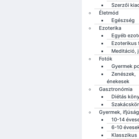
Szerzői ki
Életmód
Egészség
Ezoterika
Egyéb ezot
Ezoterikus f
Meditáció, 
Fotók
Gyermek po
Zenészek,
énekesek
Gasztronómia
Diétás kön
Szakácskö
Gyermek, ifjúság
10-14 éves
6-10 évese
Klasszikus