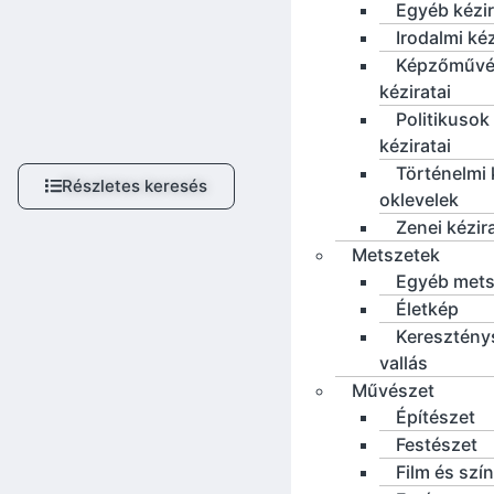
Egyéb kézi
Irodalmi ké
Képzőművé
kéziratai
Politikusok
kéziratai
Történelmi 
Részletes keresés
oklevelek
Zenei kézir
Metszetek
Egyéb mets
Életkép
Keresztény
vallás
Művészet
Építészet
Festészet
Film és szí