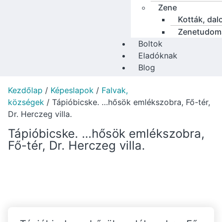
Zene
Kották, dal
Zenetudom
Boltok
Eladóknak
Blog
Kezdőlap
/
Képeslapok
/
Falvak,
községek
/ Tápióbicske. …hősök emlékszobra, Fő-tér,
Dr. Herczeg villa.
Tápióbicske. …hősök emlékszobra,
Fő-tér, Dr. Herczeg villa.