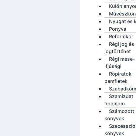
Különleny
Művészkön
Nyugat és 
Ponyva
Reformkor
Régi jog és
jogtörténet
Régi mese-
ifjúsági
Röpiratok,
pamfletek
Szabadkőm
Szamizdat
irodalom
Számozott
könyvek
Szecesszió
könyvek