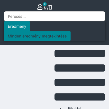
0
Eredmény
Minden eredmény megtekintése
Főoldal