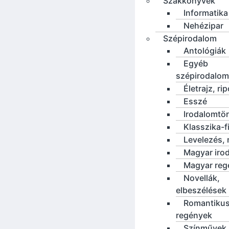
Szakkönyvek
Informatika
Nehézipar
Szépirodalom
Antológiák
Egyéb
szépirodalom
Életrajz, rip
Esszé
Irodalomtö
Klasszika-f
Levelezés, 
Magyar iro
Magyar reg
Novellák,
elbeszélések
Romantiku
regények
Színművek