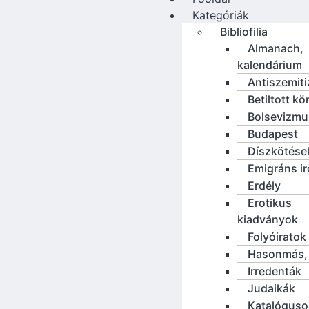
Kategóriák
Bibliofilia
Almanach,
kalendárium
Antiszemit
Betiltott k
Bolsevizmu
Budapest
Díszkötése
Emigráns i
Erdély
Erotikus
kiadványok
Folyóiratok
Hasonmás, 
Irredenták
Judaikák
Katalóguso