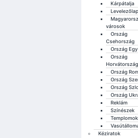
Kárpátalja
Levelezőla
Magyarorsz
városok
Ország
Csehország
Ország Eg
Ország
Horvátorszá
Ország Ro
Ország Sze
Ország Szl
Ország Ukr
Reklám
Színészek
Templomok
Vasútállom
Kéziratok