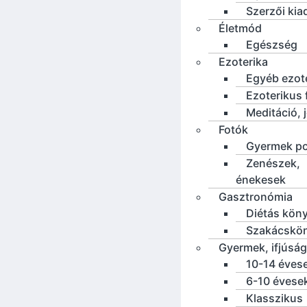
Szerzői ki
Életmód
Egészség
Ezoterika
Egyéb ezot
Ezoterikus f
Meditáció, 
Fotók
Gyermek po
Zenészek,
énekesek
Gasztronómia
Diétás kön
Szakácskö
Gyermek, ifjúság
10-14 éves
6-10 évese
Klasszikus