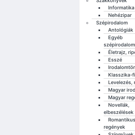
Szakkönyvek
Informatika
Nehézipar
Szépirodalom
Antológiák
Egyéb
szépirodalom
Életrajz, rip
Esszé
Irodalomtö
Klasszika-f
Levelezés, 
Magyar iro
Magyar reg
Novellák,
elbeszélések
Romantiku
regények
Színművek