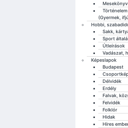
Mesekönyv
Történelem
(Gyermek, ifj
Hobbi, szabadid
Sakk, kárty
Sport által
Útleírások
Vadászat, h
Képeslapok
Budapest
Csoportké
Délvidék
Erdély
Falvak, kö
Felvidék
Folklór
Hidak
Híres embe