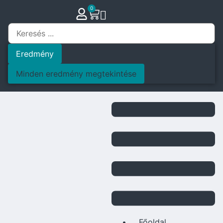
0
Eredmény
Minden eredmény megtekintése
Főoldal