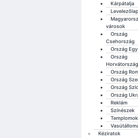
Kárpátalja
Levelezőla
Magyarorsz
városok
Ország
Csehország
Ország Eg
Ország
Horvátorszá
Ország Ro
Ország Sze
Ország Szl
Ország Ukr
Reklám
Színészek
Templomok
Vasútállom
Kéziratok