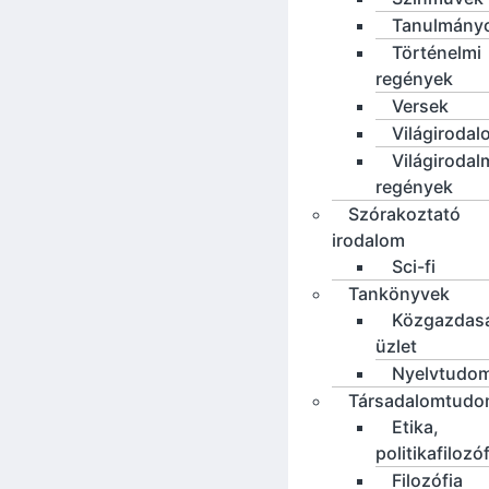
Tanulmány
Történelmi
regények
Versek
Világirodal
Világirodal
regények
Szórakoztató
irodalom
Sci-fi
Tankönyvek
Közgazdas
üzlet
Nyelvtudo
Társadalomtud
Etika,
politikafilozó
Filozófia