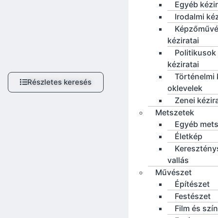
Egyéb kézi
Irodalmi ké
Képzőművé
kéziratai
Politikusok
kéziratai
Történelmi 
Részletes keresés
oklevelek
Zenei kézir
Metszetek
Egyéb mets
Életkép
Keresztény
vallás
Művészet
Építészet
Festészet
Film és szí