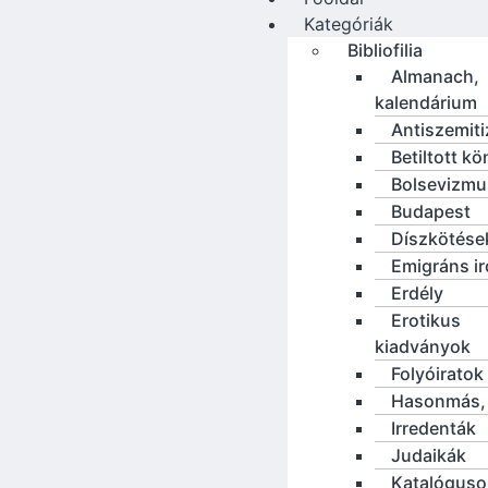
Kategóriák
Bibliofilia
Almanach,
kalendárium
Antiszemit
Betiltott k
Bolsevizmu
Budapest
Díszkötése
Emigráns i
Erdély
Erotikus
kiadványok
Folyóiratok
Hasonmás, 
Irredenták
Judaikák
Katalóguso