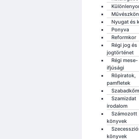
Különleny
Művészkön
Nyugat és 
Ponyva
Reformkor
Régi jog és
jogtörténet
Régi mese-
ifjúsági
Röpiratok,
pamfletek
Szabadkőm
Szamizdat
irodalom
Számozott
könyvek
Szecesszió
könyvek