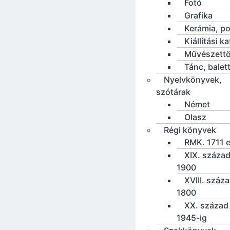
Fotó
Grafika
Kerámia, po
Kiállítási k
Művészettö
Tánc, balet
Nyelvkönyvek,
szótárak
Német
Olasz
Régi könyvek
RMK. 1711 e
XIX. század
1900
XVIII. száz
1800
XX. század 
1945-ig