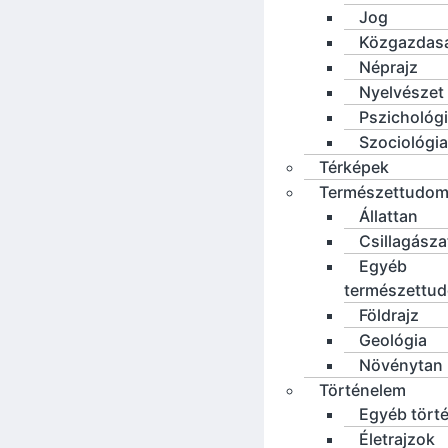
Jog
Közgazdas
Néprajz
Nyelvészet
Pszichológ
Szociológia
Térképek
Természettudo
Állattan
Csillagásza
Egyéb
természettu
Földrajz
Geológia
Növénytan
Történelem
Egyéb tört
Életrajzok