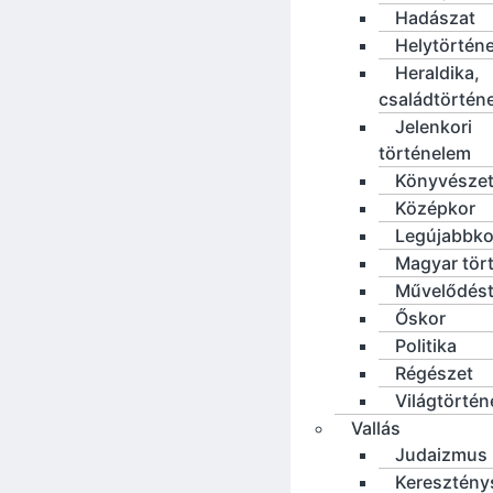
Hadászat
Helytörténe
Heraldika,
családtörtén
Jelenkori
történelem
Könyvésze
Középkor
Legújabbko
Magyar tör
Művelődést
Őskor
Politika
Régészet
Világtörté
Vallás
Judaizmus
Keresztény