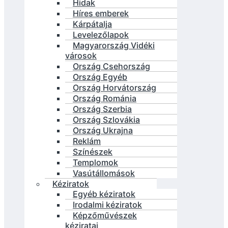
Hidak
Híres emberek
Kárpátalja
Levelezőlapok
Magyarország Vidéki
városok
Ország Csehország
Ország Egyéb
Ország Horvátország
Ország Románia
Ország Szerbia
Ország Szlovákia
Ország Ukrajna
Reklám
Színészek
Templomok
Vasútállomások
Kéziratok
Egyéb kéziratok
Irodalmi kéziratok
Képzőművészek
kéziratai