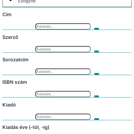
Elfogyott
Cím
Szerző
Sorozatcím
ISBN szám
Kiadó
Kiadás éve (-tól, -ig)