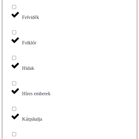
Felvidék
Folklór
Hidak
Híres emberek
Kárpátalja