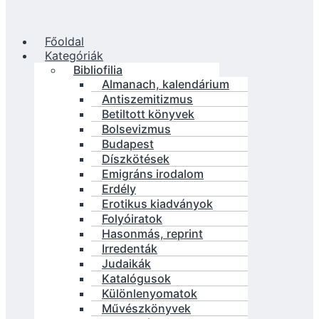
Főoldal
Kategóriák
Bibliofilia
Almanach, kalendárium
Antiszemitizmus
Betiltott könyvek
Bolsevizmus
Budapest
Díszkötések
Emigráns irodalom
Erdély
Erotikus kiadványok
Folyóiratok
Hasonmás, reprint
Irredenták
Judaikák
Katalógusok
Különlenyomatok
Művészkönyvek