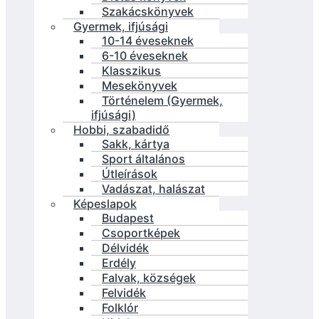
Szakácskönyvek
Gyermek, ifjúsági
10-14 éveseknek
6-10 éveseknek
Klasszikus
Mesekönyvek
Történelem (Gyermek,
ifjúsági)
Hobbi, szabadidő
Sakk, kártya
Sport általános
Útleírások
Vadászat, halászat
Képeslapok
Budapest
Csoportképek
Délvidék
Erdély
Falvak, községek
Felvidék
Folklór