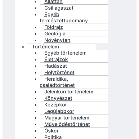
Állattan
Csillagászat
Egyéb
természettudomány
Földrajz
Geológia
Növénytan
Történelem
Egyéb történelem
Életrajzok
Hadászat
Helytörténet
Heraldika,
családtörténet
Jelenkori történelem
Könyvészet
Középkor
Legújabbkor
Magyar történelem
Művelődéstörténet
Őskor
Politika