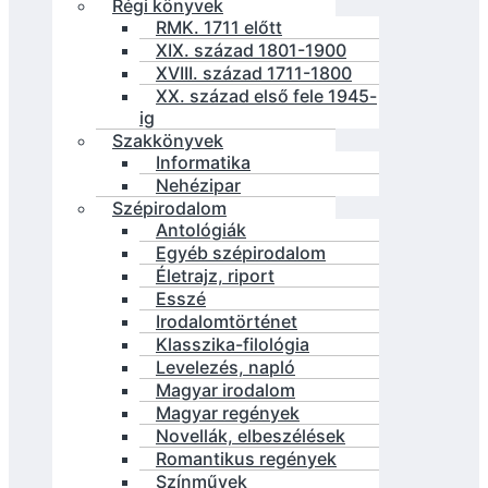
Régi könyvek
RMK. 1711 előtt
XIX. század 1801-1900
XVIII. század 1711-1800
XX. század első fele 1945-
ig
Szakkönyvek
Informatika
Nehézipar
Szépirodalom
Antológiák
Egyéb szépirodalom
Életrajz, riport
Esszé
Irodalomtörténet
Klasszika-filológia
Levelezés, napló
Magyar irodalom
Magyar regények
Novellák, elbeszélések
Romantikus regények
Színművek