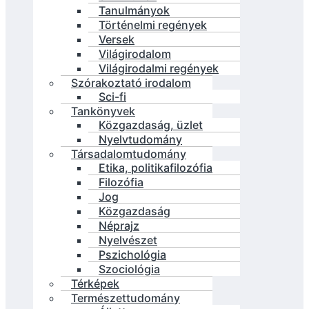
Tanulmányok
Történelmi regények
Versek
Világirodalom
Világirodalmi regények
Szórakoztató irodalom
Sci-fi
Tankönyvek
Közgazdaság, üzlet
Nyelvtudomány
Társadalomtudomány
Etika, politikafilozófia
Filozófia
Jog
Közgazdaság
Néprajz
Nyelvészet
Pszichológia
Szociológia
Térképek
Természettudomány