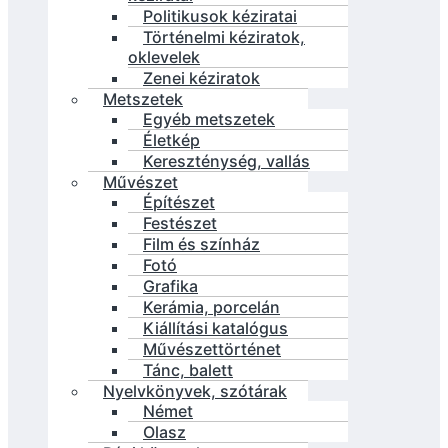
Politikusok kéziratai
Történelmi kéziratok,
oklevelek
Zenei kéziratok
Metszetek
Egyéb metszetek
Életkép
Kereszténység, vallás
Művészet
Építészet
Festészet
Film és színház
Fotó
Grafika
Kerámia, porcelán
Kiállítási katalógus
Művészettörténet
Tánc, balett
Nyelvkönyvek, szótárak
Német
Olasz