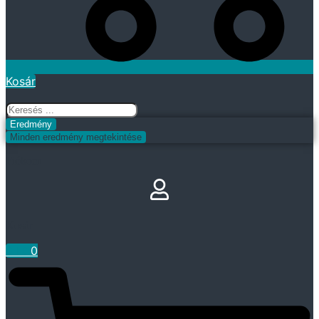
Kosár
Search
...
Eredmény
Minden eredmény megtekintése
Fiókom
Kosár
0
Ft
0