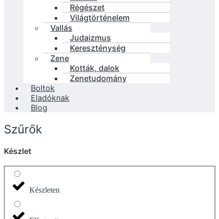
Régészet
Világtörténelem
Vallás
Judaizmus
Kereszténység
Zene
Kották, dalok
Zenetudomány
Boltok
Eladóknak
Blog
Szűrők
Készlet
Készleten