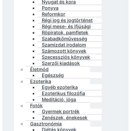
Nyugat és kora
Ponyva
Reformkor
Régi jog és jogtörténet
Régi mese- és ifjúsági
Röpiratok, pamfletek
Szabadkőművesség
Szamizdat irodalom
Számozott könyvek
Szecessziós könyvek
Szerzői kiadások
Életmód
Egészség
Ezoterika
Egyéb ezoterika
Ezoterikus filozófia
Meditáció, jóga
Fotók
Gyermek portrék
Zenészek, énekesek
Gasztronómia
Diétás könyvek