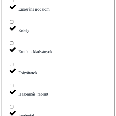
Emigráns irodalom
Erdély
Erotikus kiadványok
Folyóiratok
Hasonmás, reprint
Irredenták