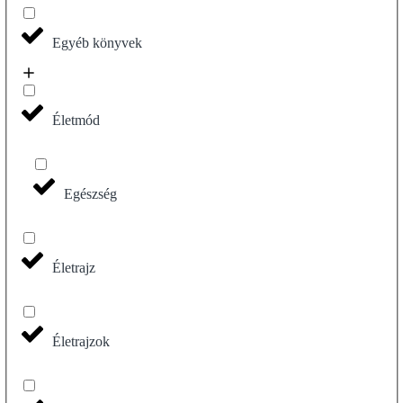
Egyéb könyvek
Életmód
Egészség
Életrajz
Életrajzok