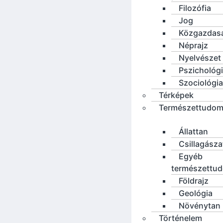
Filozófia
Jog
Közgazdas
Néprajz
Nyelvészet
Pszichológ
Szociológia
Térképek
Természettudo
Állattan
Csillagásza
Egyéb
természettu
Földrajz
Geológia
Növénytan
Történelem