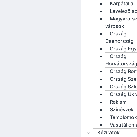
Kárpátalja
Levelezőla
Magyarorsz
városok
Ország
Csehország
Ország Eg
Ország
Horvátorszá
Ország Ro
Ország Sze
Ország Szl
Ország Ukr
Reklám
Színészek
Templomok
Vasútállom
Kéziratok