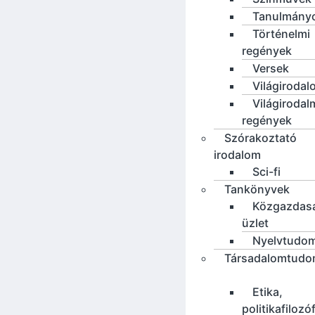
Tanulmány
Történelmi
regények
Versek
Világirodal
Világirodal
regények
Szórakoztató
irodalom
Sci-fi
Tankönyvek
Közgazdas
üzlet
Nyelvtudo
Társadalomtud
Etika,
politikafilozó