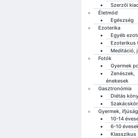
Szerzői ki
Életmód
Egészség
Ezoterika
Egyéb ezot
Ezoterikus f
Meditáció, 
Fotók
Gyermek po
Zenészek,
énekesek
Gasztronómia
Diétás kön
Szakácskö
Gyermek, ifjúság
10-14 éves
6-10 évese
Klasszikus