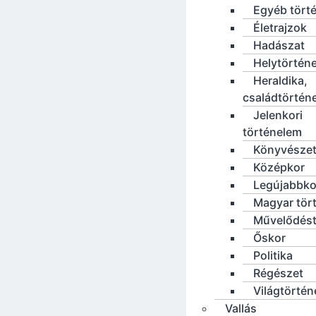
Egyéb tört
Életrajzok
Hadászat
Helytörténe
Heraldika,
családtörtén
Jelenkori
történelem
Könyvésze
Középkor
Legújabbko
Magyar tör
Művelődést
Őskor
Politika
Régészet
Világtörté
Vallás