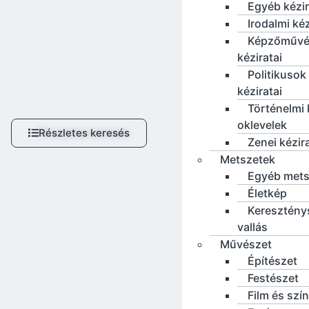
Egyéb kézi
Irodalmi ké
Képzőművé
kéziratai
Politikusok
kéziratai
Történelmi 
oklevelek
Részletes keresés
Zenei kézir
Metszetek
Egyéb mets
Életkép
Keresztény
vallás
Művészet
Építészet
Festészet
Film és szí