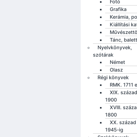
Fotó
Grafika
Kerámia, po
Kiállítási k
Művészettö
Tánc, balet
Nyelvkönyvek,
szótárak
Német
Olasz
Régi könyvek
RMK. 1711 e
XIX. század
1900
XVIII. száz
1800
XX. század 
1945-ig