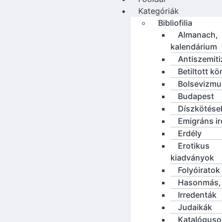
Kategóriák
Bibliofilia
Almanach,
kalendárium
Antiszemit
Betiltott k
Bolsevizmu
Budapest
Díszkötése
Emigráns i
Erdély
Erotikus
kiadványok
Folyóiratok
Hasonmás, 
Irredenták
Judaikák
Katalóguso