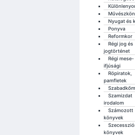
Különleny
Művészkön
Nyugat és 
Ponyva
Reformkor
Régi jog és
jogtörténet
Régi mese-
ifjúsági
Röpiratok,
pamfletek
Szabadkőm
Szamizdat
irodalom
Számozott
könyvek
Szecesszió
könyvek