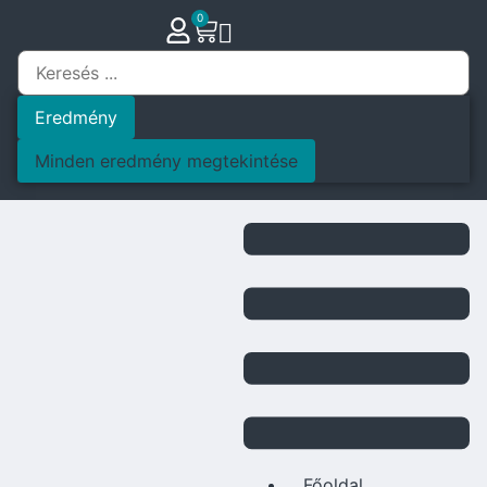
0
Eredmény
Minden eredmény megtekintése
Főoldal