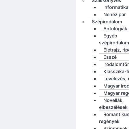
Szakkönyvek
Informatika
Nehézipar
Szépirodalom
Antológiák
Egyéb
szépirodalom
Életrajz, rip
Esszé
Irodalomtö
Klasszika-f
Levelezés, 
Magyar iro
Magyar reg
Novellák,
elbeszélések
Romantiku
regények
Színművek