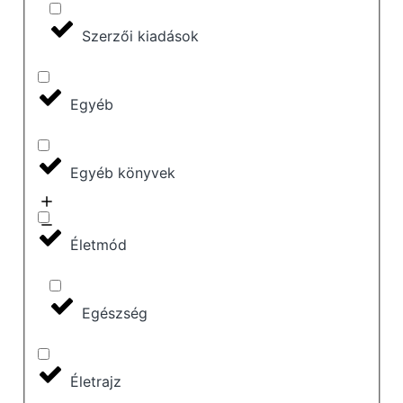
Szerzői kiadások
Egyéb
Egyéb könyvek
Életmód
Egészség
Életrajz