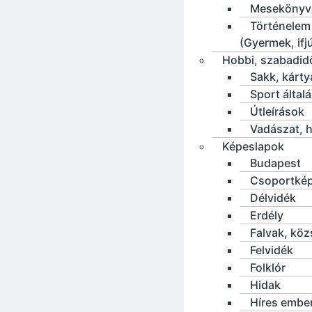
Mesekönyv
Történelem
(Gyermek, ifj
Hobbi, szabadid
Sakk, kárty
Sport által
Útleírások
Vadászat, h
Képeslapok
Budapest
Csoportké
Délvidék
Erdély
Falvak, kö
Felvidék
Folklór
Hidak
Híres embe