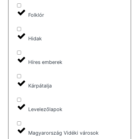
Folklór
Hidak
Híres emberek
Kárpátalja
Levelezőlapok
Magyarország Vidéki városok