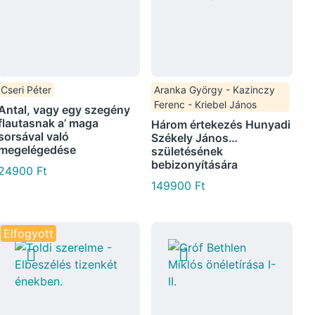
Cseri Péter
Aranka György - Kazinczy
Ferenc - Kriebel János
Antal, vagy egy szegény
flautasnak a’ maga
Három értekezés Hunyadi
sorsával való
Székely János…
megelégedése
születésének
bebizonyítására
24900
Ft
149900
Ft
Elfogyott