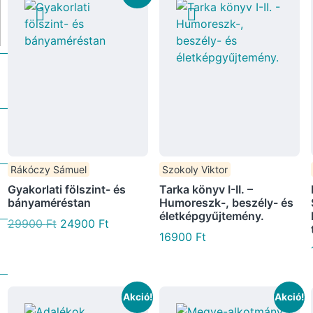
Rákóczy Sámuel
Szokoly Viktor
Gyakorlati fölszint- és
Tarka könyv I-II. –
bányaméréstan
Humoreszk-, beszély- és
életképgyűjtemény.
29900
Ft
24900
Ft
16900
Ft
Akció!
Akció!