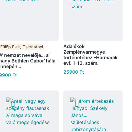
Adalékok
Fülöp Elek, Csernátoni
Zemplénvármegye
A’ nemzet nevelője… a’
történetéhez –Harmadik
nagy Bethlen Gábor’ hála-
évf. 1-12. szám.
innepén…
25900
Ft
9900
Ft