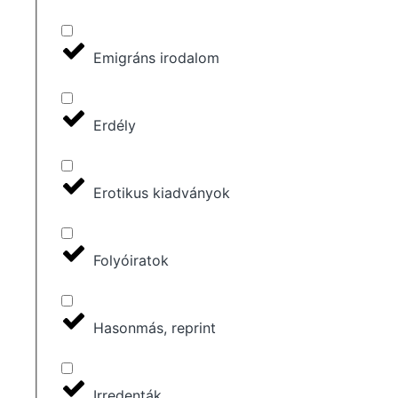
Emigráns irodalom
Erdély
Erotikus kiadványok
Folyóiratok
Hasonmás, reprint
Irredenták