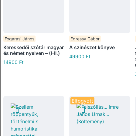
Fogarasi János
Egressy Gábor
Kereskedői szótár magyar
A szinészet könyve
és német nyelven – (I-II.)
49900
Ft
14900
Ft
Elfogyott