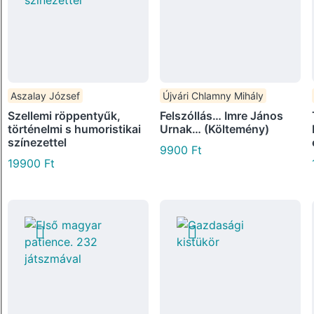
Aszalay József
Újvári Chlamny Mihály
Szellemi röppentyűk,
Felszóllás… Imre János
történelmi s humoristikai
Urnak… (Költemény)
színezettel
9900
Ft
19900
Ft