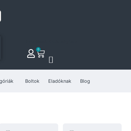
Fiókom
Kosár
Kívánságlista
0
góriák
Boltok
Eladóknak
Blog