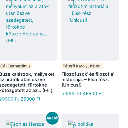
Gáll Bernardinus
Péterfi Károly, kibédi
Búza kalászok, mellyeket
Filozofusok’ és filozofia’
az aratók után öszve
historiája. – Első rész.
szedegetett, fürtökbe
(Unicus!)
kötözgetett az az… (I-II.)
59900
Ft
49900
Ft
29900
Ft
25900
Ft
Akció!