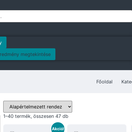
y
redmény megtekintése
Főoldal
Kate
1–40 termék, összesen 47 db
Akció!