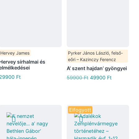
Hervey James
Pyrker János László, felső-
eőri – Kazinczy Ferencz
Hervey sírhalmai és
elmélkedései
A’ szent hajdan’ gyöngyei
29900
Ft
59900
Ft
49900
Ft
Elfogyott