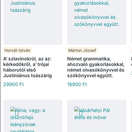
Horvát István
Márton József
A’ szlavinokról, az az:
Német grammatika,
kérkedőkről, a’ trójai
ahozvaló gyakorlásokkal,
háborutól első
német olvasókönyvvel és
Justiniánus tsászárig
szókönyvvel együtt.
29900
Ft
18900
Ft