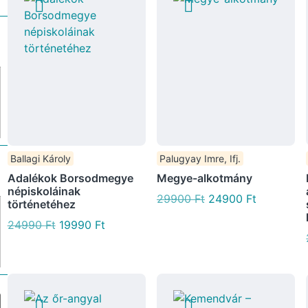
Ballagi Károly
Palugyay Imre, Ifj.
Adalékok Borsodmegye
Megye-alkotmány
népiskoláinak
29900
Ft
24900
Ft
történetéhez
24990
Ft
19990
Ft