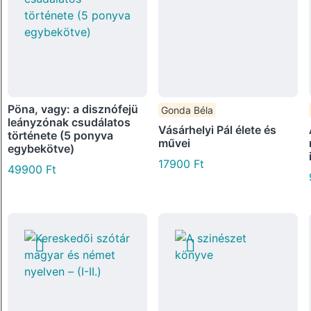
Pöna, vagy: a disznófejü
Gonda Béla
leányzónak csudálatos
Vásárhelyi Pál élete és
története (5 ponyva
művei
egybekötve)
17900
Ft
49900
Ft