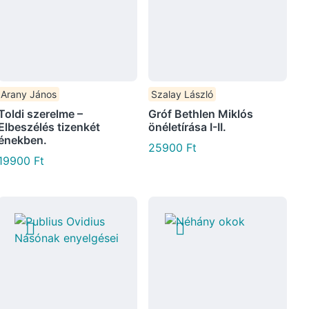
Arany János
Szalay László
Toldi szerelme –
Gróf Bethlen Miklós
Elbeszélés tizenkét
önéletírása I-II.
énekben.
25900
Ft
19900
Ft