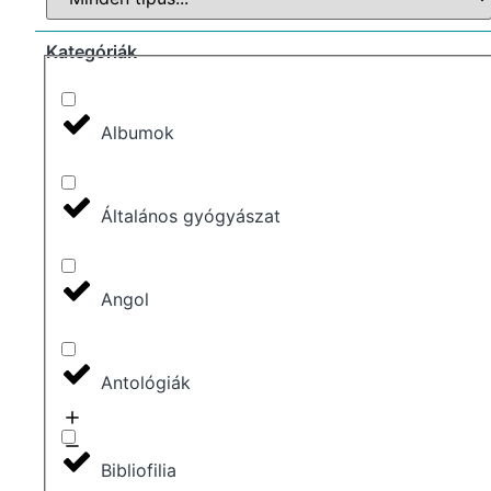
Kategóriák
Albumok
Általános gyógyászat
Angol
Antológiák
Bibliofilia