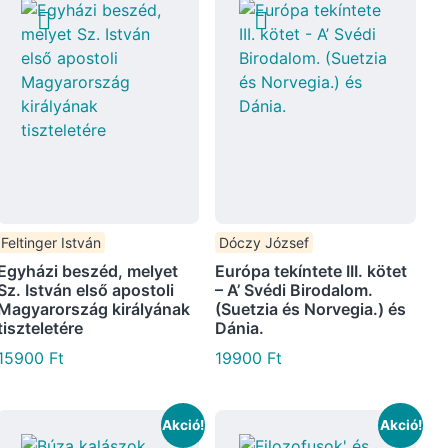
Feltinger István
Dóczy József
Egyházi beszéd, melyet
Európa tekíntete III. kötet
Sz. István első apostoli
– A’ Svédi Birodalom.
Magyarország királyának
(Suetzia és Norvegia.) és
tiszteletére
Dánia.
15900
Ft
19900
Ft
Akció!
Akció!