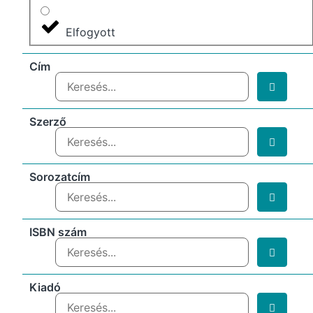
Elfogyott
Cím
Szerző
Sorozatcím
ISBN szám
Kiadó