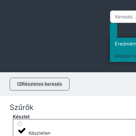
Eredmén
Minden e
Részletes keresés
Szűrők
Készlet
Készleten