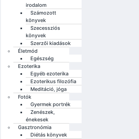
irodalom
Számozott
könyvek
Szecessziós
könyvek
Szerzői kiadások
Életmód
Egészség
Ezoterika
Egyéb ezoterika
Ezoterikus filozófia
Meditáció, jóga
Fotók
Gyermek portrék
Zenészek,
énekesek
Gasztronómia
Diétás könyvek