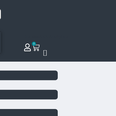
Fiókom
Kosár
Kívánságlista
0