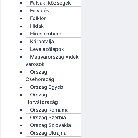
Falvak, községek
Felvidék
Folklór
Hidak
Híres emberek
Kárpátalja
Levelezőlapok
Magyarország Vidéki
városok
Ország
Csehország
Ország Egyéb
Ország
Horvátország
Ország Románia
Ország Szerbia
Ország Szlovákia
Ország Ukrajna