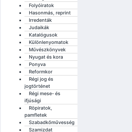
Folyóiratok
Hasonmás, reprint
Irredenták
Judaikák
Katalógusok
Különlenyomatok
Művészkönyvek
Nyugat és kora
Ponyva
Reformkor
Régi jog és
jogtörténet
Régi mese- és
ifjúsági
Röpiratok,
pamfletek
Szabadkőművesség
Szamizdat