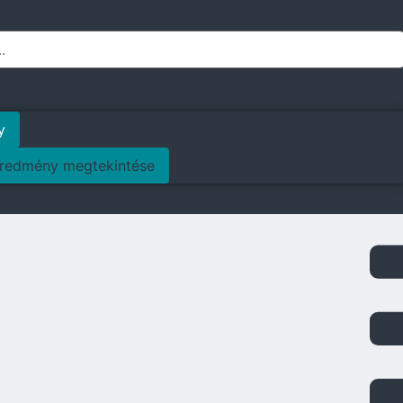
y
redmény megtekintése