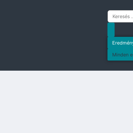
Eredmén
Minden e