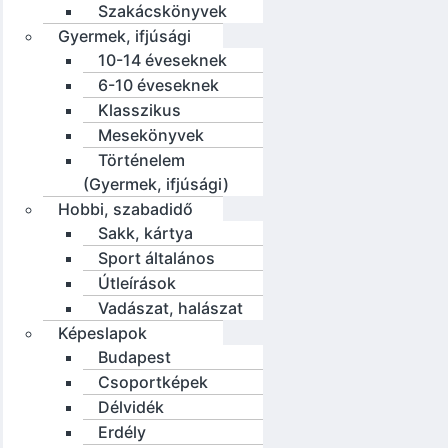
Szakácskönyvek
Gyermek, ifjúsági
10-14 éveseknek
6-10 éveseknek
Klasszikus
Mesekönyvek
Történelem
(Gyermek, ifjúsági)
Hobbi, szabadidő
Sakk, kártya
Sport általános
Útleírások
Vadászat, halászat
Képeslapok
Budapest
Csoportképek
Délvidék
Erdély