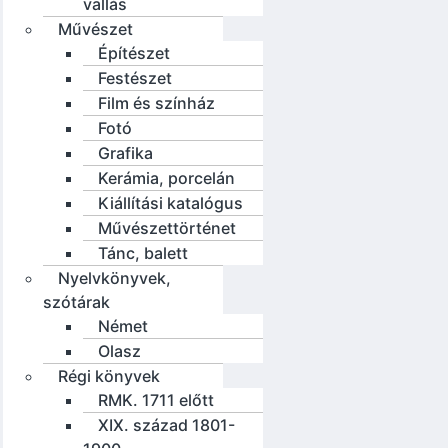
vallás
Művészet
Építészet
Festészet
Film és színház
Fotó
Grafika
Kerámia, porcelán
Kiállítási katalógus
Művészettörténet
Tánc, balett
Nyelvkönyvek,
szótárak
Német
Olasz
Régi könyvek
RMK. 1711 előtt
XIX. század 1801-